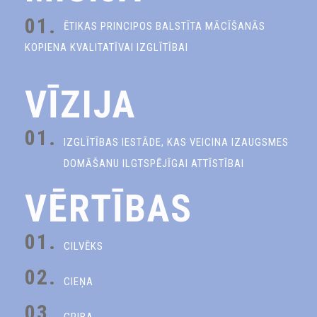
01.
ĒTIKAS PRINCIPOS BALSTĪTA MĀCĪŠANĀS
KOPIENA KVALITATĪVAI IZGLĪTĪBAI
VĪZIJA
01.
IZGLĪTĪBAS IESTĀDE, KAS VEICINA IZAUGSMES
DOMĀŠANU ILGTSPĒJĪGAI ATTĪSTĪBAI
VĒRTĪBAS
01.
CILVĒKS
02.
CIEŅA
03.