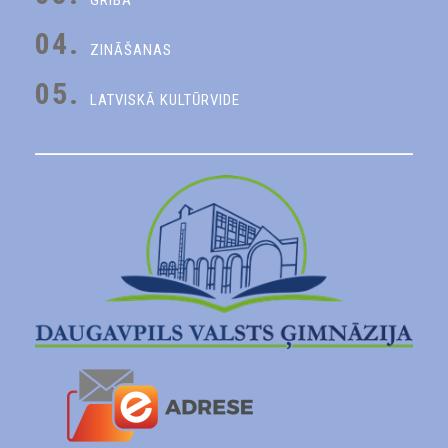
GRIBA
04.
ZINĀŠANAS
05.
LATVISKĀ KULTŪRVIDE