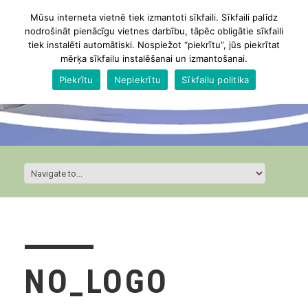
Mūsu interneta vietnē tiek izmantoti sīkfaili. Sīkfaili palīdz
nodrošināt pienācīgu vietnes darbību, tāpēc obligātie sīkfaili
tiek instalēti automātiski. Nospiežot “piekrītu”, jūs piekrītat
mērķa sīkfailu instalēšanai un izmantošanai.
Piekrītu
Nepiekrītu
Sīkfailu politika
NO_LOGO