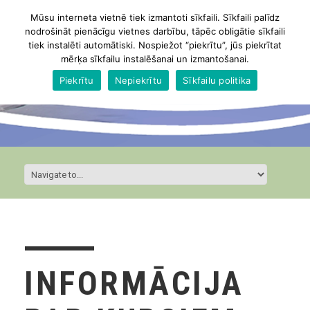
Mūsu interneta vietnē tiek izmantoti sīkfaili. Sīkfaili palīdz
nodrošināt pienācīgu vietnes darbību, tāpēc obligātie sīkfaili
tiek instalēti automātiski. Nospiežot “piekrītu”, jūs piekrītat
mērķa sīkfailu instalēšanai un izmantošanai.
Piekrītu
Nepiekrītu
Sīkfailu politika
INFORMĀCIJA