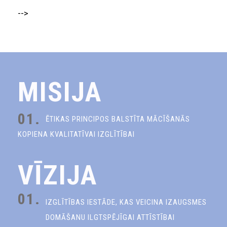
-->
MISIJA
01.
ĒTIKAS PRINCIPOS BALSTĪTA MĀCĪŠANĀS
KOPIENA KVALITATĪVAI IZGLĪTĪBAI
VĪZIJA
01.
IZGLĪTĪBAS IESTĀDE, KAS VEICINA IZAUGSMES
DOMĀŠANU ILGTSPĒJĪGAI ATTĪSTĪBAI