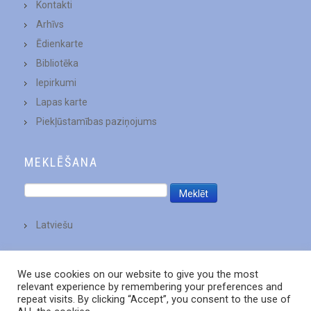
Kontakti
Arhīvs
Ēdienkarte
Bibliotēka
Iepirkumi
Lapas karte
Piekļūstamības paziņojums
MEKLĒŠANA
Latviešu
We use cookies on our website to give you the most
relevant experience by remembering your preferences and
repeat visits. By clicking “Accept”, you consent to the use of