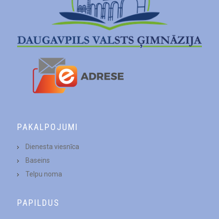
PAKALPOJUMI
Dienesta viesnīca
Baseins
Telpu noma
PAPILDUS