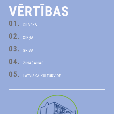
VĒRTĪBAS
01.
CILVĒKS
02.
CIEŅA
03.
GRIBA
04.
ZINĀŠANAS
05.
LATVISKĀ KULTŪRVIDE