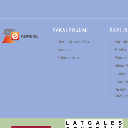
PAKALPOJUMI
PAPIL
Dienesta viesnīca
Kontakt
Baseins
Arhīvs
Telpu noma
Ēdienk
Bibliot
Iepirku
Lapas 
Piekļū
paziņo