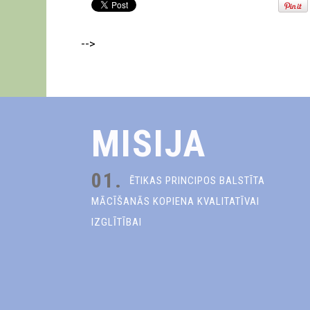
-->
MISIJA
01.
ĒTIKAS PRINCIPOS BALSTĪTA
MĀCĪŠANĀS KOPIENA KVALITATĪVAI
IZGLĪTĪBAI