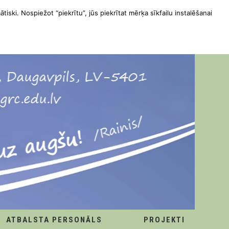
ātiski. Nospiežot “piekrītu”, jūs piekrītat mērķa sīkfailu instalēšanai
ATBALSTA PERSONĀLS
PROJEKTI