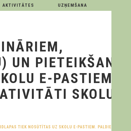
AKTIVITĀTES
UZŅEMŠANA
INĀRIEM,
) UN PIETEIKŠANĀ
SKOLU E-PASTIEM.
ATIVITĀTI SKOLU
IDLAPAS TIEK NOSŪTĪTAS UZ SKOLU E-PASTIEM. PALDIES PAR AT