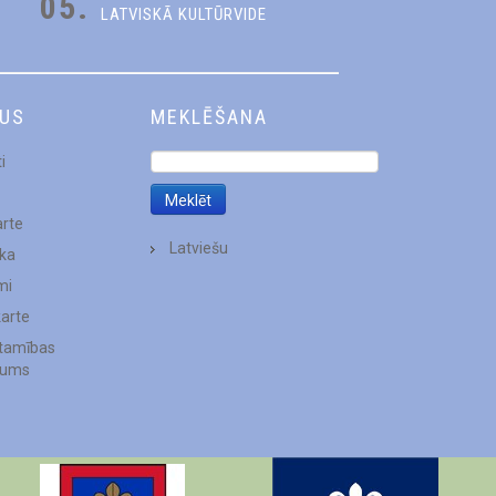
05.
LATVISKĀ KULTŪRVIDE
DUS
MEKLĒŠANA
i
arte
Latviešu
ēka
mi
karte
stamības
jums