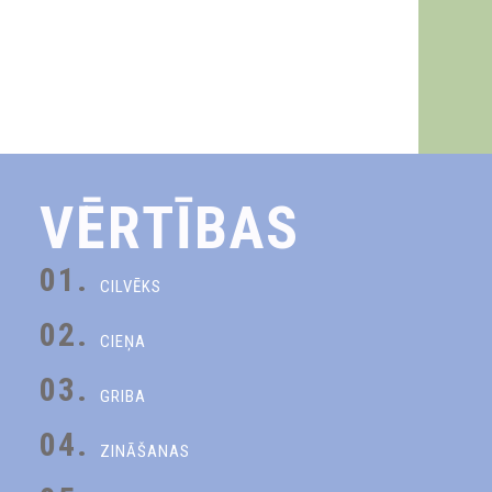
VĒRTĪBAS
01.
CILVĒKS
02.
CIEŅA
03.
GRIBA
04.
ZINĀŠANAS