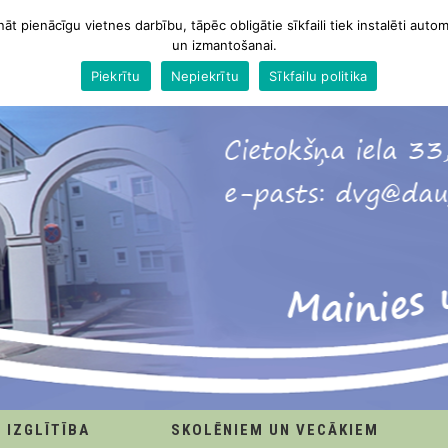
nāt pienācīgu vietnes darbību, tāpēc obligātie sīkfaili tiek instalēti autom
un izmantošanai.
Piekrītu
Nepiekrītu
Sīkfailu politika
IZGLĪTĪBA
SKOLĒNIEM UN VECĀKIEM