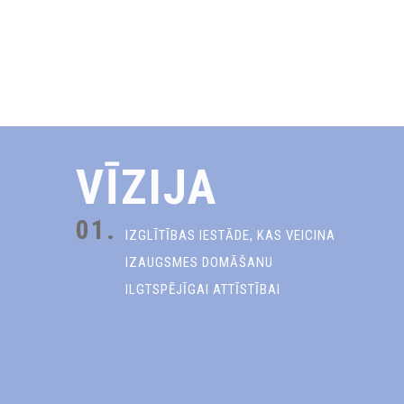
VĪZIJA
01.
IZGLĪTĪBAS IESTĀDE, KAS VEICINA
IZAUGSMES DOMĀŠANU
ILGTSPĒJĪGAI ATTĪSTĪBAI