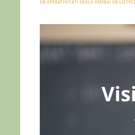
UN OPERATIVITĀTI SKOLU VADĪBAI UN LIETVEŽI