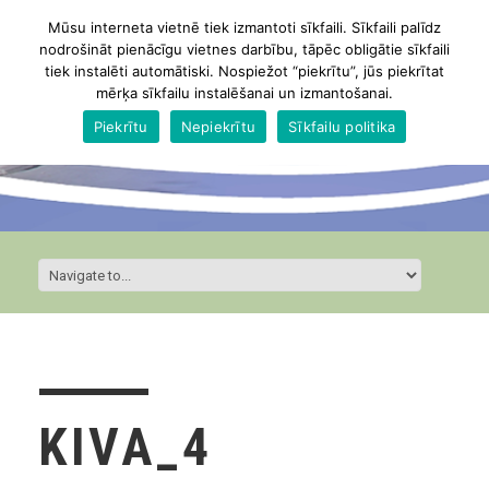
Mūsu interneta vietnē tiek izmantoti sīkfaili. Sīkfaili palīdz
nodrošināt pienācīgu vietnes darbību, tāpēc obligātie sīkfaili
tiek instalēti automātiski. Nospiežot “piekrītu”, jūs piekrītat
mērķa sīkfailu instalēšanai un izmantošanai.
Piekrītu
Nepiekrītu
Sīkfailu politika
KIVA_4