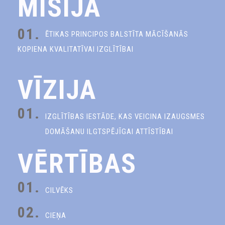
MISIJA
01.
ĒTIKAS PRINCIPOS BALSTĪTA MĀCĪŠANĀS
KOPIENA KVALITATĪVAI IZGLĪTĪBAI
VĪZIJA
01.
IZGLĪTĪBAS IESTĀDE, KAS VEICINA IZAUGSMES
DOMĀŠANU ILGTSPĒJĪGAI ATTĪSTĪBAI
VĒRTĪBAS
01.
CILVĒKS
02.
CIEŅA