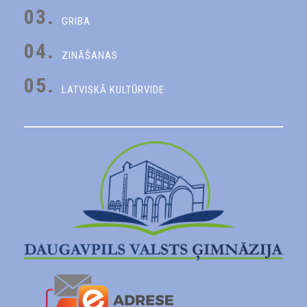
03.
GRIBA
04.
ZINĀŠANAS
05.
LATVISKĀ KULTŪRVIDE