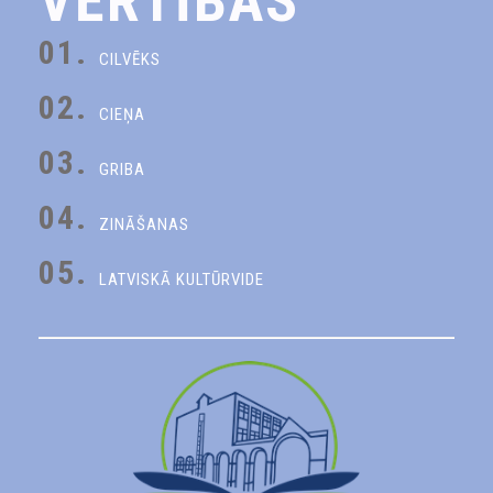
VĒRTĪBAS
01.
CILVĒKS
02.
CIEŅA
03.
GRIBA
04.
ZINĀŠANAS
05.
LATVISKĀ KULTŪRVIDE