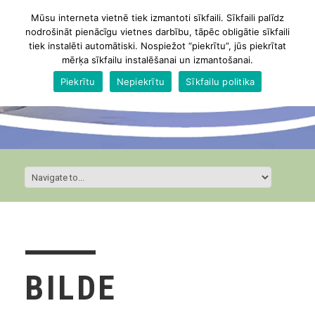
Mūsu interneta vietnē tiek izmantoti sīkfaili. Sīkfaili palīdz
nodrošināt pienācīgu vietnes darbību, tāpēc obligātie sīkfaili
tiek instalēti automātiski. Nospiežot “piekrītu”, jūs piekrītat
mērķa sīkfailu instalēšanai un izmantošanai.
Piekrītu
Nepiekrītu
Sīkfailu politika
BILDE