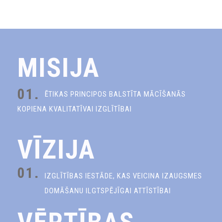
MISIJA
01.
ĒTIKAS PRINCIPOS BALSTĪTA MĀCĪŠANĀS
KOPIENA KVALITATĪVAI IZGLĪTĪBAI
VĪZIJA
01.
IZGLĪTĪBAS IESTĀDE, KAS VEICINA IZAUGSMES
DOMĀŠANU ILGTSPĒJĪGAI ATTĪSTĪBAI