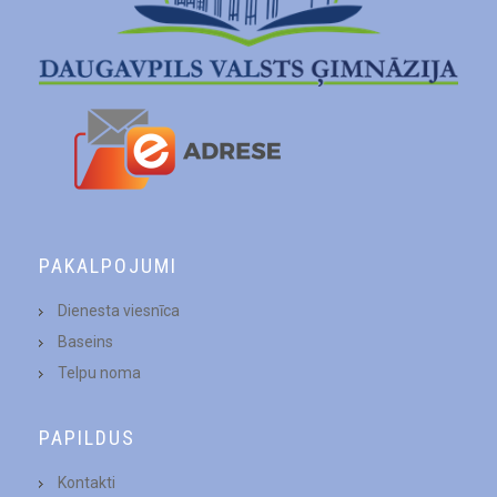
PAKALPOJUMI
Dienesta viesnīca
Baseins
Telpu noma
PAPILDUS
Kontakti