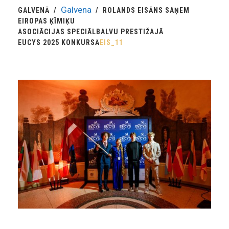
Galvena
GALVENĀ
ROLANDS EISĀNS SAŅEM
EIROPAS ĶĪMIĶU
ASOCIĀCIJAS SPECIĀLBALVU PRESTIŽAJĀ
EUCYS 2025 KONKURSĀ
EIS_11