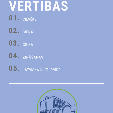
VĒRTĪBAS
01.
CILVĒKS
02.
CIEŅA
03.
GRIBA
04.
ZINĀŠANAS
05.
LATVISKĀ KULTŪRVIDE