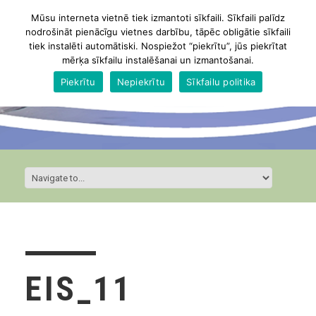
Mūsu interneta vietnē tiek izmantoti sīkfaili. Sīkfaili palīdz
nodrošināt pienācīgu vietnes darbību, tāpēc obligātie sīkfaili
tiek instalēti automātiski. Nospiežot “piekrītu”, jūs piekrītat
mērķa sīkfailu instalēšanai un izmantošanai.
Piekrītu
Nepiekrītu
Sīkfailu politika
EIS_11