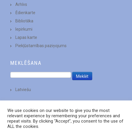
Arhīvs
Ēdienkarte
Bibliotēka
Iepirkumi
Lapas karte
Piekļūstamības paziņojums
MEKLĒŠANA
Latviešu
We use cookies on our website to give you the most
relevant experience by remembering your preferences and
repeat visits. By clicking “Accept”, you consent to the use of
ALL the cookies.