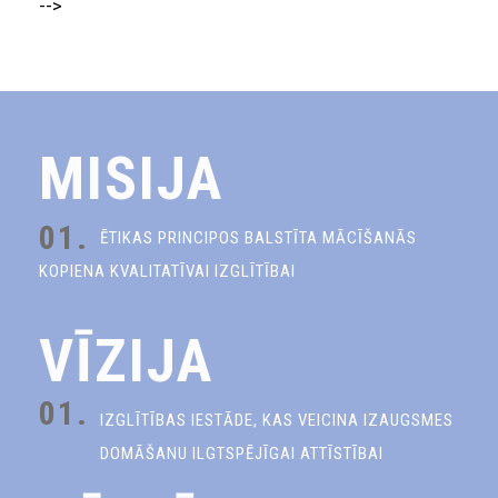
-->
MISIJA
01.
ĒTIKAS PRINCIPOS BALSTĪTA MĀCĪŠANĀS
KOPIENA KVALITATĪVAI IZGLĪTĪBAI
VĪZIJA
01.
IZGLĪTĪBAS IESTĀDE, KAS VEICINA IZAUGSMES
DOMĀŠANU ILGTSPĒJĪGAI ATTĪSTĪBAI