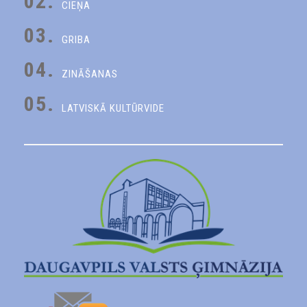
02.
CIEŅA
03.
GRIBA
04.
ZINĀŠANAS
05.
LATVISKĀ KULTŪRVIDE