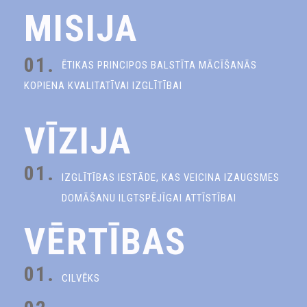
MISIJA
01.
ĒTIKAS PRINCIPOS BALSTĪTA MĀCĪŠANĀS
KOPIENA KVALITATĪVAI IZGLĪTĪBAI
VĪZIJA
01.
IZGLĪTĪBAS IESTĀDE, KAS VEICINA IZAUGSMES
DOMĀŠANU ILGTSPĒJĪGAI ATTĪSTĪBAI
VĒRTĪBAS
01.
CILVĒKS