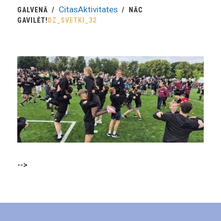
CitasAktivitates
GALVENĀ
NĀC
GAVILĒT!
DZ_SVETKI_32
-->