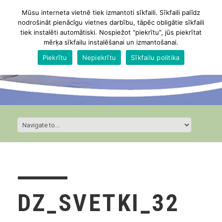
Mūsu interneta vietnē tiek izmantoti sīkfaili. Sīkfaili palīdz
nodrošināt pienācīgu vietnes darbību, tāpēc obligātie sīkfaili
tiek instalēti automātiski. Nospiežot “piekrītu”, jūs piekrītat
mērķa sīkfailu instalēšanai un izmantošanai.
Piekrītu
Nepiekrītu
Sīkfailu politika
DZ_SVETKI_32