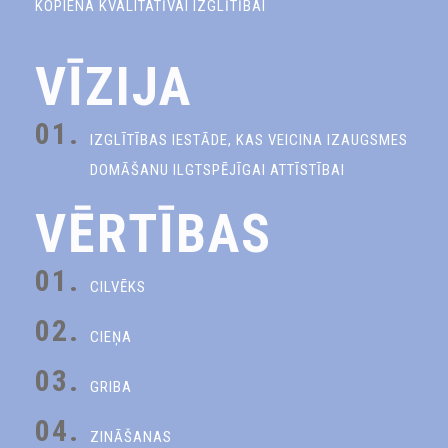
KOPIENA KVALITATĪVAI IZGLĪTĪBAI
VĪZIJA
01.
IZGLĪTĪBAS IESTĀDE, KAS VEICINA IZAUGSMES
DOMĀŠANU ILGTSPĒJĪGAI ATTĪSTĪBAI
VĒRTĪBAS
01.
CILVĒKS
02.
CIEŅA
03.
GRIBA
04.
ZINĀŠANAS