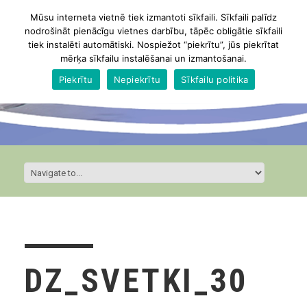
Mūsu interneta vietnē tiek izmantoti sīkfaili. Sīkfaili palīdz
nodrošināt pienācīgu vietnes darbību, tāpēc obligātie sīkfaili
tiek instalēti automātiski. Nospiežot “piekrītu”, jūs piekrītat
mērķa sīkfailu instalēšanai un izmantošanai.
Piekrītu
Nepiekrītu
Sīkfailu politika
DZ_SVETKI_30