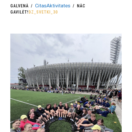
CitasAktivitates
GALVENĀ
NĀC
GAVILĒT!
DZ_SVETKI_30