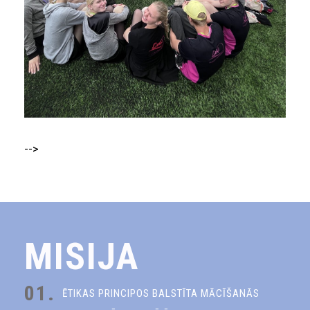
-->
MISIJA
01.
ĒTIKAS PRINCIPOS BALSTĪTA MĀCĪŠANĀS