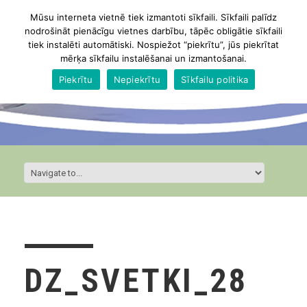
Mūsu interneta vietnē tiek izmantoti sīkfaili. Sīkfaili palīdz
nodrošināt pienācīgu vietnes darbību, tāpēc obligātie sīkfaili
tiek instalēti automātiski. Nospiežot “piekrītu”, jūs piekrītat
mērķa sīkfailu instalēšanai un izmantošanai.
Piekrītu
Nepiekrītu
Sīkfailu politika
DZ_SVETKI_28