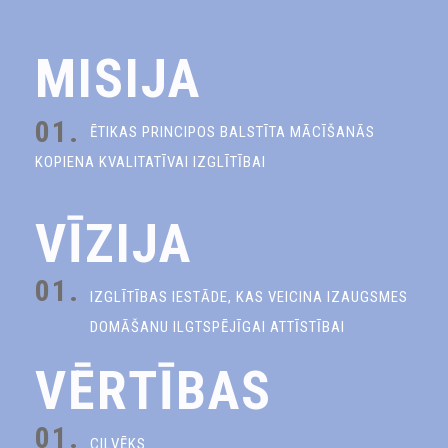
MISIJA
01.
ĒTIKAS PRINCIPOS BALSTĪTA MĀCĪŠANĀS
KOPIENA KVALITATĪVAI IZGLĪTĪBAI
VĪZIJA
01.
IZGLĪTĪBAS IESTĀDE, KAS VEICINA IZAUGSMES
DOMĀŠANU ILGTSPĒJĪGAI ATTĪSTĪBAI
VĒRTĪBAS
01.
CILVĒKS