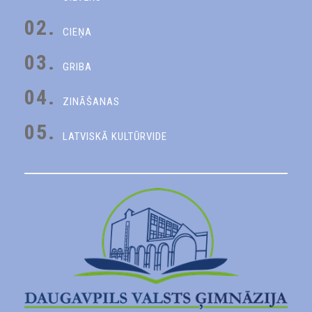
02.
CIEŅA
03.
GRIBA
04.
ZINĀŠANAS
05.
LATVISKĀ KULTŪRVIDE