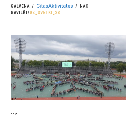
CitasAktivitates
GALVENĀ
NĀC
GAVILĒT!
DZ_SVETKI_28
-->