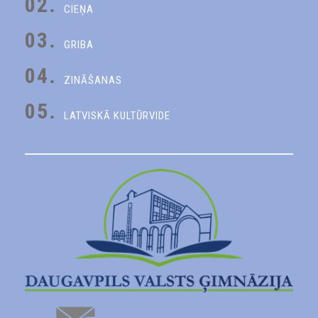
02.
CIEŅA
03.
GRIBA
04.
ZINĀŠANAS
05.
LATVISKĀ KULTŪRVIDE