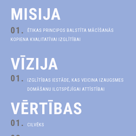
MISIJA
01.
ĒTIKAS PRINCIPOS BALSTĪTA MĀCĪŠANĀS
KOPIENA KVALITATĪVAI IZGLĪTĪBAI
VĪZIJA
01.
IZGLĪTĪBAS IESTĀDE, KAS VEICINA IZAUGSMES
DOMĀŠANU ILGTSPĒJĪGAI ATTĪSTĪBAI
VĒRTĪBAS
01.
CILVĒKS