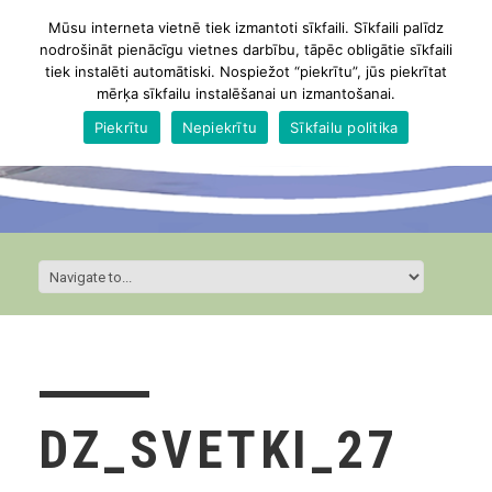
Mūsu interneta vietnē tiek izmantoti sīkfaili. Sīkfaili palīdz
nodrošināt pienācīgu vietnes darbību, tāpēc obligātie sīkfaili
tiek instalēti automātiski. Nospiežot “piekrītu”, jūs piekrītat
mērķa sīkfailu instalēšanai un izmantošanai.
Piekrītu
Nepiekrītu
Sīkfailu politika
DZ_SVETKI_27