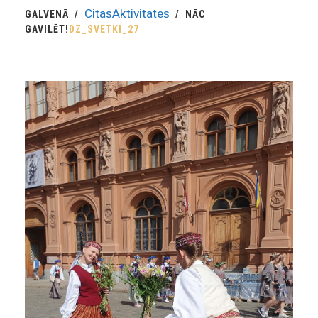
CitasAktivitates
GALVENĀ
NĀC
GAVILĒT!
DZ_SVETKI_27