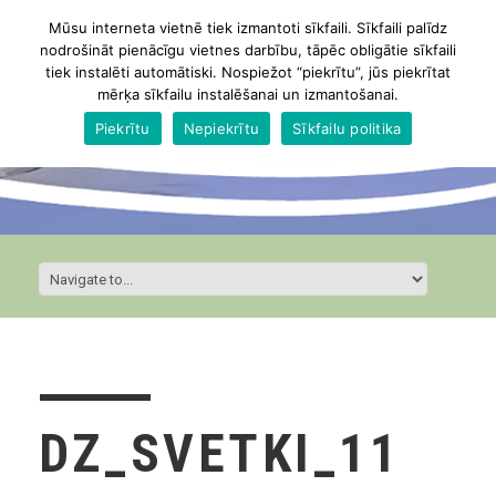
Mūsu interneta vietnē tiek izmantoti sīkfaili. Sīkfaili palīdz
nodrošināt pienācīgu vietnes darbību, tāpēc obligātie sīkfaili
tiek instalēti automātiski. Nospiežot “piekrītu”, jūs piekrītat
mērķa sīkfailu instalēšanai un izmantošanai.
Piekrītu
Nepiekrītu
Sīkfailu politika
DZ_SVETKI_11