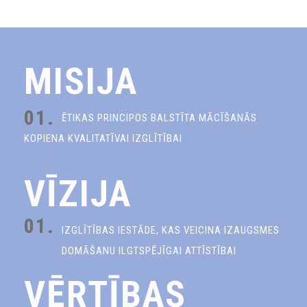
MISIJA
01.
ĒTIKAS PRINCIPOS BALSTĪTA MĀCĪŠANĀS
KOPIENA KVALITATĪVAI IZGLĪTĪBAI
VĪZIJA
01.
IZGLĪTĪBAS IESTĀDE, KAS VEICINA IZAUGSMES
DOMĀŠANU ILGTSPĒJĪGAI ATTĪSTĪBAI
VĒRTĪBAS