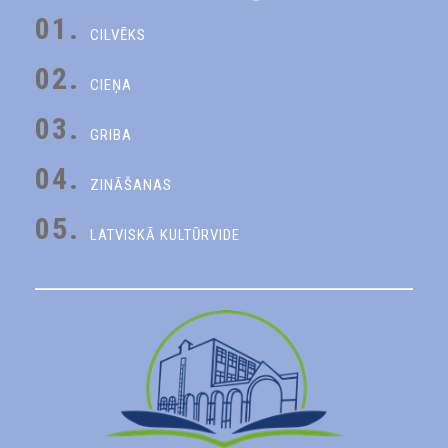
01.
CILVĒKS
02.
CIEŅA
03.
GRIBA
04.
ZINĀŠANAS
05.
LATVISKĀ KULTŪRVIDE