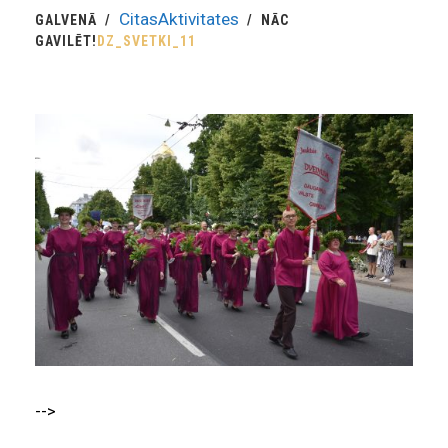
CitasAktivitates
GALVENĀ
NĀC
GAVILĒT!
DZ_SVETKI_11
-->