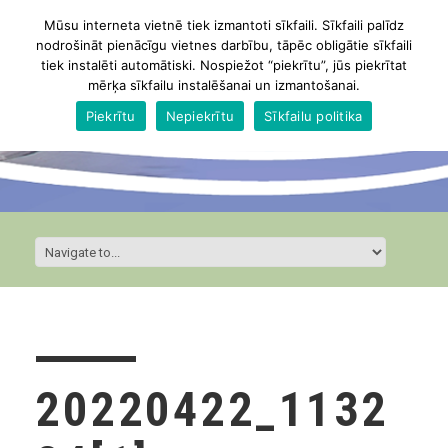
Mūsu interneta vietnē tiek izmantoti sīkfaili. Sīkfaili palīdz
nodrošināt pienācīgu vietnes darbību, tāpēc obligātie sīkfaili
tiek instalēti automātiski. Nospiežot “piekrītu”, jūs piekrītat
mērķa sīkfailu instalēšanai un izmantošanai.
Piekrītu
Nepiekrītu
Sīkfailu politika
20220422_1132