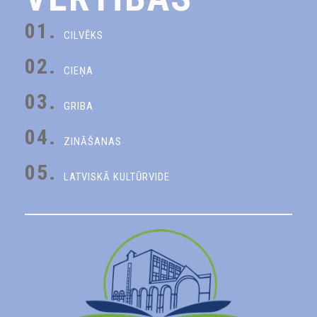
01.
CILVĒKS
02.
CIEŅA
03.
GRIBA
04.
ZINĀŠANAS
05.
LATVISKĀ KULTŪRVIDE