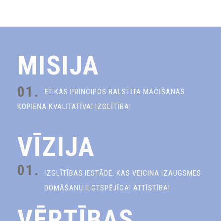
MISIJA
01.
ĒTIKAS PRINCIPOS BALSTĪTA MĀCĪŠANĀS
KOPIENA KVALITATĪVAI IZGLĪTĪBAI
VĪZIJA
01.
IZGLĪTĪBAS IESTĀDE, KAS VEICINA IZAUGSMES
DOMĀŠANU ILGTSPĒJĪGAI ATTĪSTĪBAI
VĒRTĪBAS