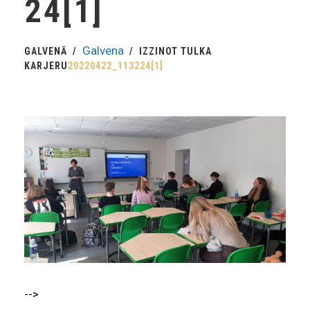
24[1]
Galvena
GALVENĀ
IZZINOT TULKA
KARJERU
20220422_113224[1]
-->