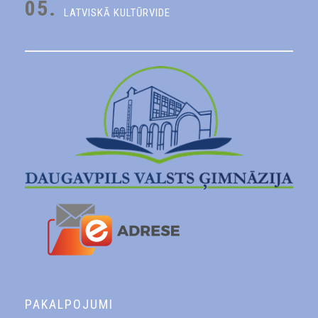
05.
LATVISKĀ KULTŪRVIDE
PAKALPOJUMI