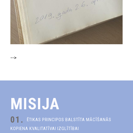
-->
MISIJA
01.
ĒTIKAS PRINCIPOS BALSTĪTA MĀCĪŠANĀS
KOPIENA KVALITATĪVAI IZGLĪTĪBAI