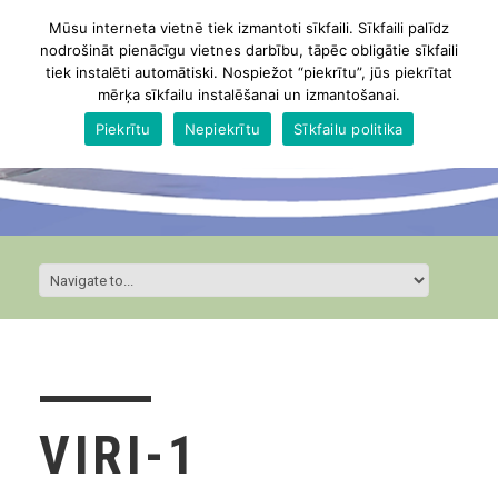
Mūsu interneta vietnē tiek izmantoti sīkfaili. Sīkfaili palīdz
nodrošināt pienācīgu vietnes darbību, tāpēc obligātie sīkfaili
tiek instalēti automātiski. Nospiežot “piekrītu”, jūs piekrītat
mērķa sīkfailu instalēšanai un izmantošanai.
Piekrītu
Nepiekrītu
Sīkfailu politika
VIRI-1