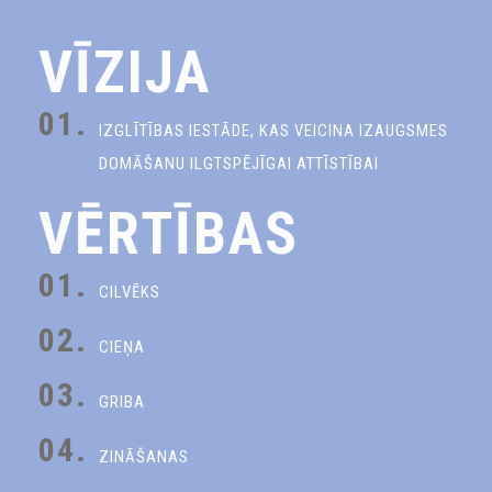
VĪZIJA
01.
IZGLĪTĪBAS IESTĀDE, KAS VEICINA IZAUGSMES
DOMĀŠANU ILGTSPĒJĪGAI ATTĪSTĪBAI
VĒRTĪBAS
01.
CILVĒKS
02.
CIEŅA
03.
GRIBA
04.
ZINĀŠANAS