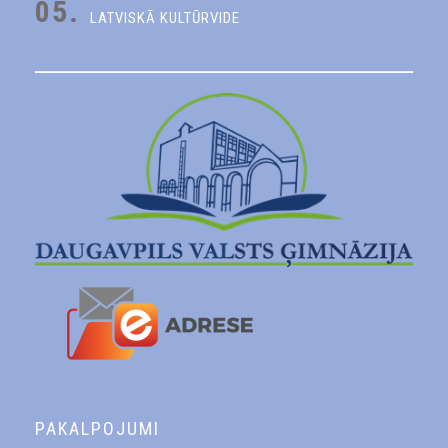
05.
LATVISKĀ KULTŪRVIDE
PAKALPOJUMI