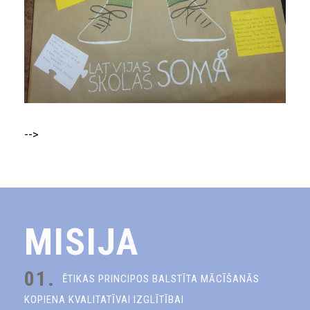
-->
MISIJA
01.
ĒTIKAS PRINCIPOS BALSTĪTA MĀCĪŠANĀS
KOPIENA KVALITATĪVAI IZGLĪTĪBAI