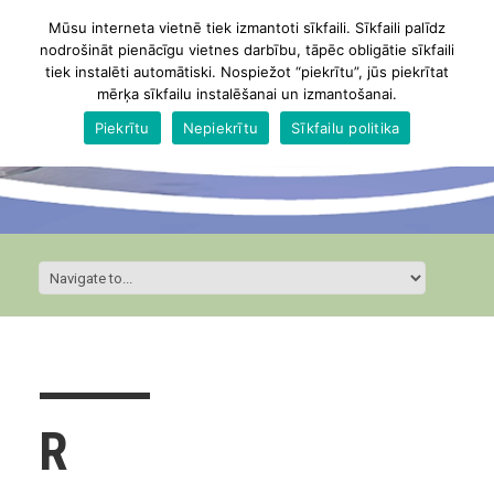
Mūsu interneta vietnē tiek izmantoti sīkfaili. Sīkfaili palīdz
nodrošināt pienācīgu vietnes darbību, tāpēc obligātie sīkfaili
tiek instalēti automātiski. Nospiežot “piekrītu”, jūs piekrītat
mērķa sīkfailu instalēšanai un izmantošanai.
Piekrītu
Nepiekrītu
Sīkfailu politika
R