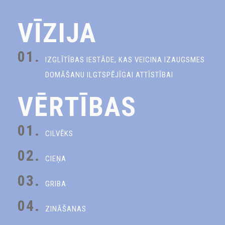
VĪZIJA
01.
IZGLĪTĪBAS IESTĀDE, KAS VEICINA IZAUGSMES
DOMĀŠANU ILGTSPĒJĪGAI ATTĪSTĪBAI
VĒRTĪBAS
01.
CILVĒKS
02.
CIEŅA
03.
GRIBA
04.
ZINĀŠANAS