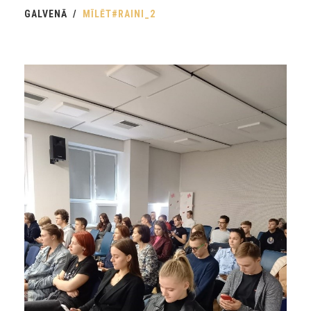
GALVENĀ
MĪLĒT#RAINI_2