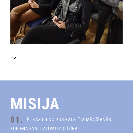
-->
MISIJA
01.
ĒTIKAS PRINCIPOS BALSTĪTA MĀCĪŠANĀS
KOPIENA KVALITATĪVAI IZGLĪTĪBAI