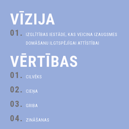
VĪZIJA
01.
IZGLĪTĪBAS IESTĀDE, KAS VEICINA IZAUGSMES
DOMĀŠANU ILGTSPĒJĪGAI ATTĪSTĪBAI
VĒRTĪBAS
01.
CILVĒKS
02.
CIEŅA
03.
GRIBA
04.
ZINĀŠANAS