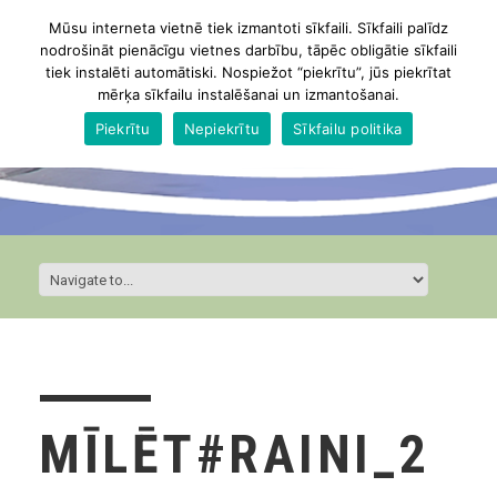
Mūsu interneta vietnē tiek izmantoti sīkfaili. Sīkfaili palīdz
nodrošināt pienācīgu vietnes darbību, tāpēc obligātie sīkfaili
tiek instalēti automātiski. Nospiežot “piekrītu”, jūs piekrītat
mērķa sīkfailu instalēšanai un izmantošanai.
Piekrītu
Nepiekrītu
Sīkfailu politika
MĪLĒT#RAINI_2