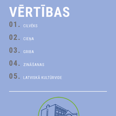
VĒRTĪBAS
01.
CILVĒKS
02.
CIEŅA
03.
GRIBA
04.
ZINĀŠANAS
05.
LATVISKĀ KULTŪRVIDE