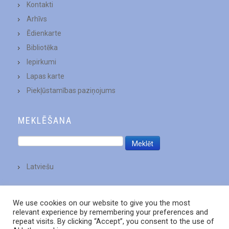
Kontakti
Arhīvs
Ēdienkarte
Bibliotēka
Iepirkumi
Lapas karte
Piekļūstamības paziņojums
MEKLĒŠANA
Latviešu
We use cookies on our website to give you the most
relevant experience by remembering your preferences and
repeat visits. By clicking “Accept”, you consent to the use of