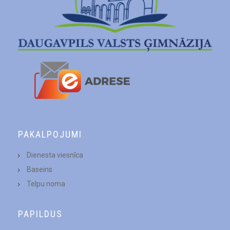
PAKALPOJUMI
Dienesta viesnīca
Baseins
Telpu noma
PAPILDUS