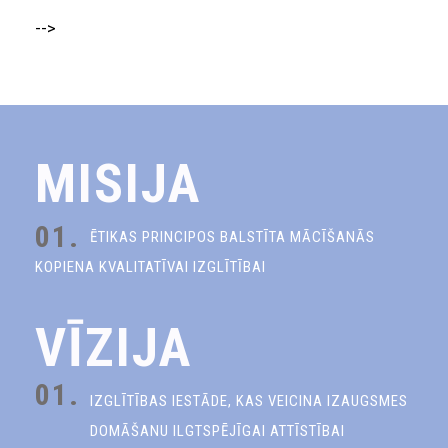
-->
MISIJA
01.
ĒTIKAS PRINCIPOS BALSTĪTA MĀCĪŠANĀS
KOPIENA KVALITATĪVAI IZGLĪTĪBAI
VĪZIJA
01.
IZGLĪTĪBAS IESTĀDE, KAS VEICINA IZAUGSMES
DOMĀŠANU ILGTSPĒJĪGAI ATTĪSTĪBAI