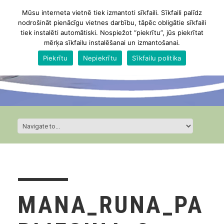
Mūsu interneta vietnē tiek izmantoti sīkfaili. Sīkfaili palīdz
nodrošināt pienācīgu vietnes darbību, tāpēc obligātie sīkfaili
tiek instalēti automātiski. Nospiežot “piekrītu”, jūs piekrītat
mērķa sīkfailu instalēšanai un izmantošanai.
Piekrītu
Nepiekrītu
Sīkfailu politika
MANA_RUNA_PA