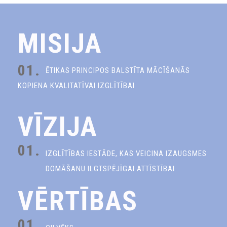
MISIJA
01.
ĒTIKAS PRINCIPOS BALSTĪTA MĀCĪŠANĀS
KOPIENA KVALITATĪVAI IZGLĪTĪBAI
VĪZIJA
01.
IZGLĪTĪBAS IESTĀDE, KAS VEICINA IZAUGSMES
DOMĀŠANU ILGTSPĒJĪGAI ATTĪSTĪBAI
VĒRTĪBAS
01.