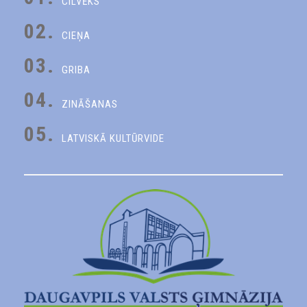
CILVĒKS
02.
CIEŅA
03.
GRIBA
04.
ZINĀŠANAS
05.
LATVISKĀ KULTŪRVIDE