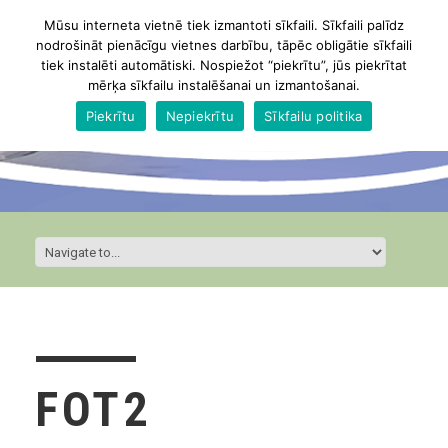
Mūsu interneta vietnē tiek izmantoti sīkfaili. Sīkfaili palīdz
nodrošināt pienācīgu vietnes darbību, tāpēc obligātie sīkfaili
tiek instalēti automātiski. Nospiežot “piekrītu”, jūs piekrītat
mērķa sīkfailu instalēšanai un izmantošanai.
Piekrītu
Nepiekrītu
Sīkfailu politika
FOT2