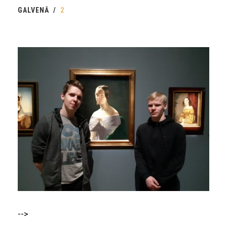
GALVENĀ
2
-->