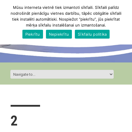
Mūsu interneta vietnē tiek izmantoti sīkfaili. Sīkfaili palīdz
nodrošināt pienācīgu vietnes darbību, tāpēc obligātie sīkfaili
tiek instalēti automātiski. Nospiežot “piekrītu”, jūs piekrītat
mērķa sīkfailu instalēšanai un izmantošanai.
Piekrītu
Nepiekrītu
Sīkfailu politika
2