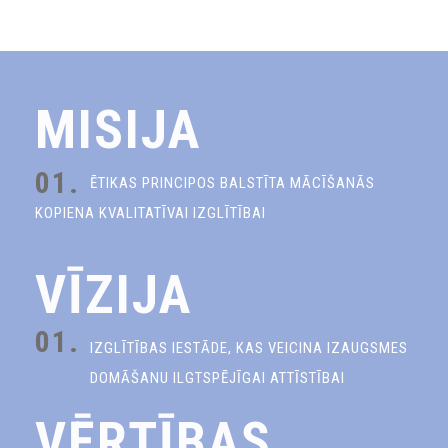
MISIJA
01.
ĒTIKAS PRINCIPOS BALSTĪTA MĀCĪŠANĀS
KOPIENA KVALITATĪVAI IZGLĪTĪBAI
VĪZIJA
01.
IZGLĪTĪBAS IESTĀDE, KAS VEICINA IZAUGSMES
DOMĀŠANU ILGTSPĒJĪGAI ATTĪSTĪBAI
VĒRTĪBAS