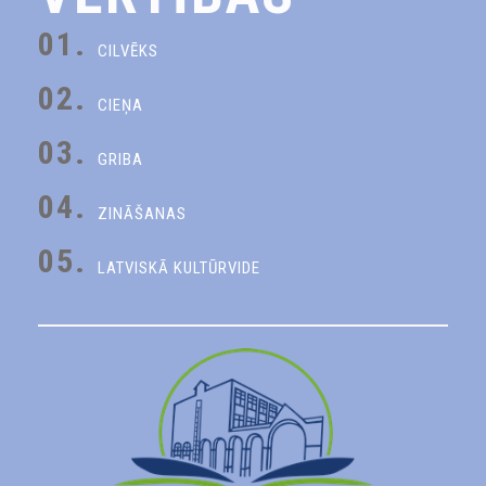
01.
CILVĒKS
02.
CIEŅA
03.
GRIBA
04.
ZINĀŠANAS
05.
LATVISKĀ KULTŪRVIDE