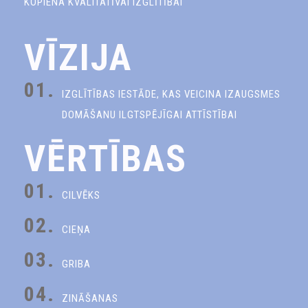
KOPIENA KVALITATĪVAI IZGLĪTĪBAI
VĪZIJA
01.
IZGLĪTĪBAS IESTĀDE, KAS VEICINA IZAUGSMES
DOMĀŠANU ILGTSPĒJĪGAI ATTĪSTĪBAI
VĒRTĪBAS
01.
CILVĒKS
02.
CIEŅA
03.
GRIBA
04.
ZINĀŠANAS