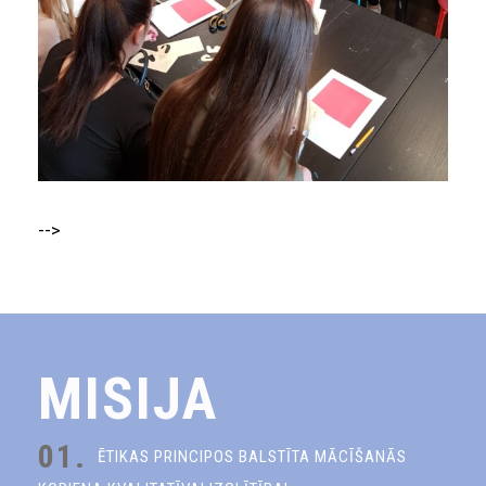
-->
MISIJA
01.
ĒTIKAS PRINCIPOS BALSTĪTA MĀCĪŠANĀS