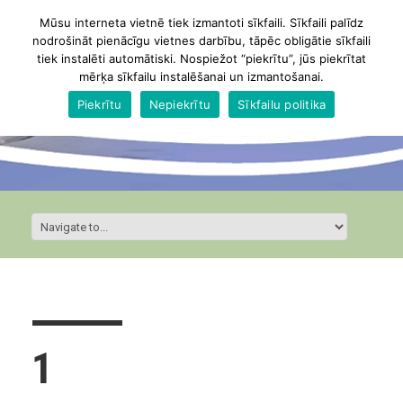
Mūsu interneta vietnē tiek izmantoti sīkfaili. Sīkfaili palīdz
nodrošināt pienācīgu vietnes darbību, tāpēc obligātie sīkfaili
tiek instalēti automātiski. Nospiežot “piekrītu”, jūs piekrītat
mērķa sīkfailu instalēšanai un izmantošanai.
Piekrītu
Nepiekrītu
Sīkfailu politika
1