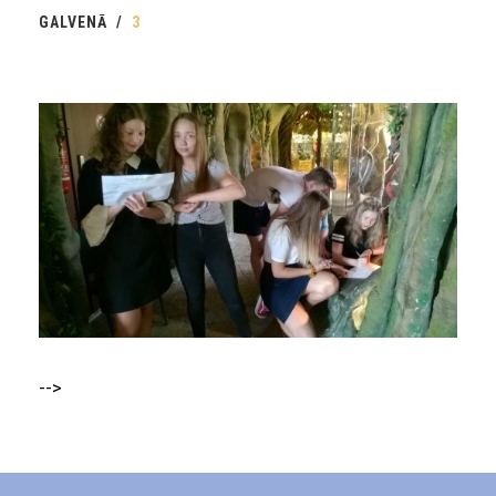
GALVENĀ
3
-->