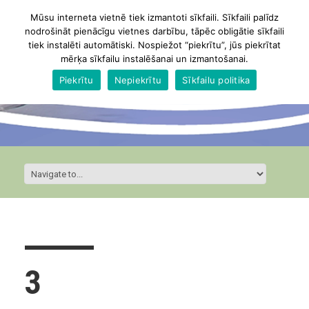
Mūsu interneta vietnē tiek izmantoti sīkfaili. Sīkfaili palīdz
nodrošināt pienācīgu vietnes darbību, tāpēc obligātie sīkfaili
tiek instalēti automātiski. Nospiežot “piekrītu”, jūs piekrītat
mērķa sīkfailu instalēšanai un izmantošanai.
Piekrītu
Nepiekrītu
Sīkfailu politika
3