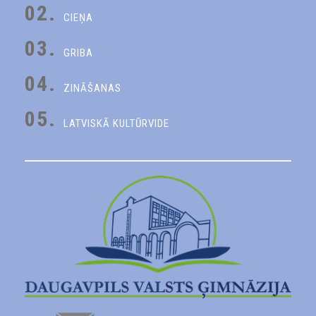
02.
CIEŅA
03.
GRIBA
04.
ZINĀŠANAS
05.
LATVISKĀ KULTŪRVIDE