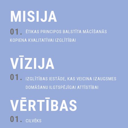
MISIJA
01.
ĒTIKAS PRINCIPOS BALSTĪTA MĀCĪŠANĀS
KOPIENA KVALITATĪVAI IZGLĪTĪBAI
VĪZIJA
01.
IZGLĪTĪBAS IESTĀDE, KAS VEICINA IZAUGSMES
DOMĀŠANU ILGTSPĒJĪGAI ATTĪSTĪBAI
VĒRTĪBAS
01.
CILVĒKS