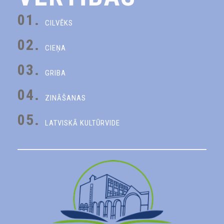
01.
CILVĒKS
02.
CIEŅA
03.
GRIBA
04.
ZINĀŠANAS
05.
LATVISKĀ KULTŪRVIDE