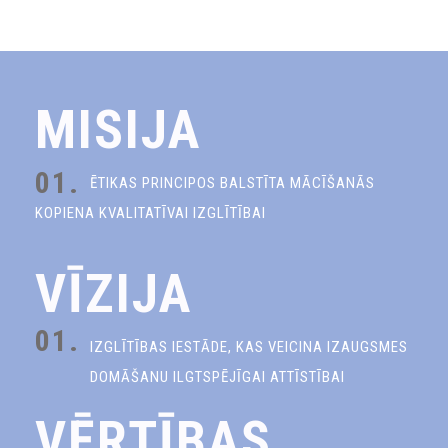
MISIJA
01.
ĒTIKAS PRINCIPOS BALSTĪTA MĀCĪŠANĀS
KOPIENA KVALITATĪVAI IZGLĪTĪBAI
VĪZIJA
01.
IZGLĪTĪBAS IESTĀDE, KAS VEICINA IZAUGSMES
DOMĀŠANU ILGTSPĒJĪGAI ATTĪSTĪBAI
VĒRTĪBAS