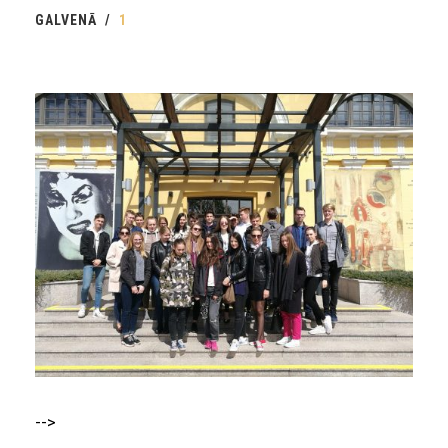
GALVENĀ
1
-->