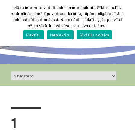
Mūsu interneta vietnē tiek izmantoti sīkfaili. Sīkfaili palīdz
nodrošināt pienācīgu vietnes darbību, tāpēc obligātie sīkfaili
tiek instalēti automātiski. Nospiežot “piekrītu”, jūs piekrītat
mērķa sīkfailu instalēšanai un izmantošanai.
Piekrītu
Nepiekrītu
Sīkfailu politika
1