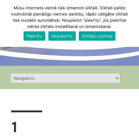
Mūsu interneta vietnē tiek izmantoti sīkfaili. Sīkfaili palīdz
nodrošināt pienācīgu vietnes darbību, tāpēc obligātie sīkfaili
tiek instalēti automātiski. Nospiežot “piekrītu”, jūs piekrītat
mērķa sīkfailu instalēšanai un izmantošanai.
Piekrītu
Nepiekrītu
Sīkfailu politika
1