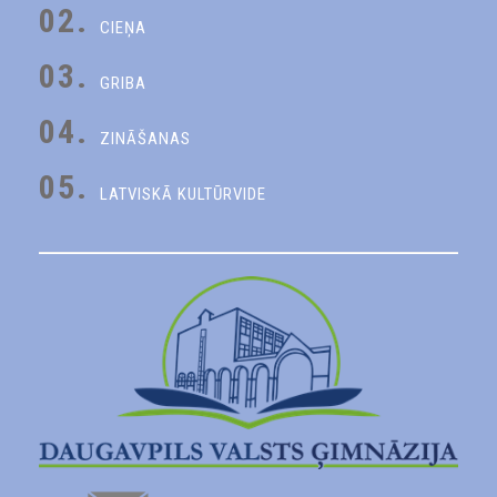
02.
CIEŅA
03.
GRIBA
04.
ZINĀŠANAS
05.
LATVISKĀ KULTŪRVIDE