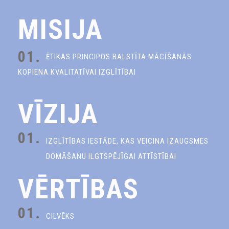
MISIJA
01.
ĒTIKAS PRINCIPOS BALSTĪTA MĀCĪŠANĀS
KOPIENA KVALITATĪVAI IZGLĪTĪBAI
VĪZIJA
01.
IZGLĪTĪBAS IESTĀDE, KAS VEICINA IZAUGSMES
DOMĀŠANU ILGTSPĒJĪGAI ATTĪSTĪBAI
VĒRTĪBAS
01.
CILVĒKS