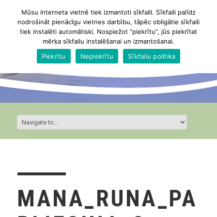
Mūsu interneta vietnē tiek izmantoti sīkfaili. Sīkfaili palīdz
nodrošināt pienācīgu vietnes darbību, tāpēc obligātie sīkfaili
tiek instalēti automātiski. Nospiežot “piekrītu”, jūs piekrītat
mērķa sīkfailu instalēšanai un izmantošanai.
Piekrītu
Nepiekrītu
Sīkfailu politika
MANA_RUNA_PA