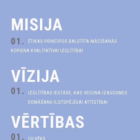
MISIJA
01.
ĒTIKAS PRINCIPOS BALSTĪTA MĀCĪŠANĀS
KOPIENA KVALITATĪVAI IZGLĪTĪBAI
VĪZIJA
01.
IZGLĪTĪBAS IESTĀDE, KAS VEICINA IZAUGSMES
DOMĀŠANU ILGTSPĒJĪGAI ATTĪSTĪBAI
VĒRTĪBAS
01.
CILVĒKS