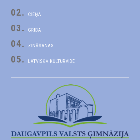
02.
CIEŅA
03.
GRIBA
04.
ZINĀŠANAS
05.
LATVISKĀ KULTŪRVIDE