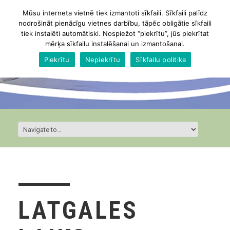
Mūsu interneta vietnē tiek izmantoti sīkfaili. Sīkfaili palīdz
nodrošināt pienācīgu vietnes darbību, tāpēc obligātie sīkfaili
tiek instalēti automātiski. Nospiežot “piekrītu”, jūs piekrītat
mērķa sīkfailu instalēšanai un izmantošanai.
Piekrītu
Nepiekrītu
Sīkfailu politika
LATGALES