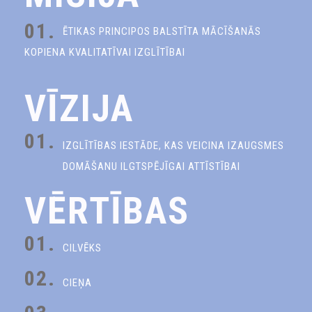
01.
ĒTIKAS PRINCIPOS BALSTĪTA MĀCĪŠANĀS
KOPIENA KVALITATĪVAI IZGLĪTĪBAI
VĪZIJA
01.
IZGLĪTĪBAS IESTĀDE, KAS VEICINA IZAUGSMES
DOMĀŠANU ILGTSPĒJĪGAI ATTĪSTĪBAI
VĒRTĪBAS
01.
CILVĒKS
02.
CIEŅA