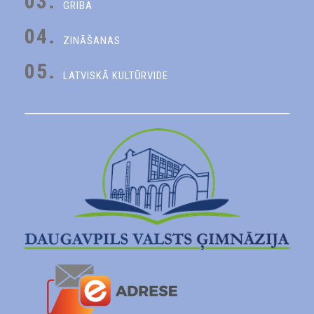
03.
GRIBA
04.
ZINĀŠANAS
05.
LATVISKĀ KULTŪRVIDE