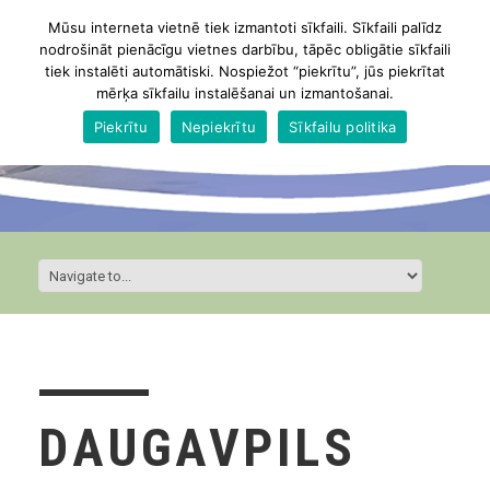
Mūsu interneta vietnē tiek izmantoti sīkfaili. Sīkfaili palīdz
nodrošināt pienācīgu vietnes darbību, tāpēc obligātie sīkfaili
tiek instalēti automātiski. Nospiežot “piekrītu”, jūs piekrītat
mērķa sīkfailu instalēšanai un izmantošanai.
Piekrītu
Nepiekrītu
Sīkfailu politika
DAUGAVPILS