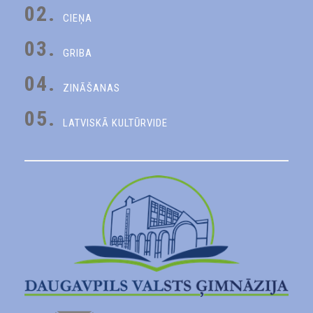
02.
CIEŅA
03.
GRIBA
04.
ZINĀŠANAS
05.
LATVISKĀ KULTŪRVIDE