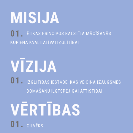
MISIJA
01.
ĒTIKAS PRINCIPOS BALSTĪTA MĀCĪŠANĀS
KOPIENA KVALITATĪVAI IZGLĪTĪBAI
VĪZIJA
01.
IZGLĪTĪBAS IESTĀDE, KAS VEICINA IZAUGSMES
DOMĀŠANU ILGTSPĒJĪGAI ATTĪSTĪBAI
VĒRTĪBAS
01.
CILVĒKS