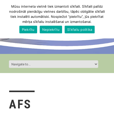
Mūsu interneta vietnē tiek izmantoti sīkfaili. Sīkfaili palīdz
nodrošināt pienācīgu vietnes darbību, tāpēc obligātie sīkfaili
tiek instalēti automātiski. Nospiežot “piekrītu”, jūs piekrītat
mērķa sīkfailu instalēšanai un izmantošanai.
Piekrītu
Nepiekrītu
Sīkfailu politika
AFS