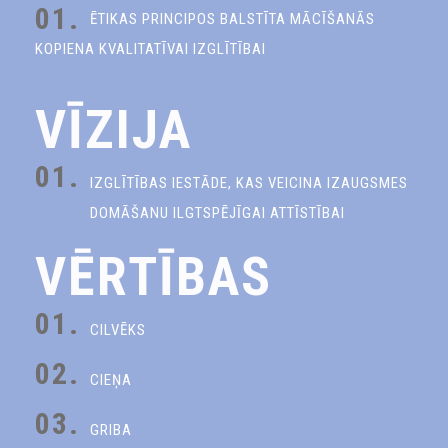
01.
ĒTIKAS PRINCIPOS BALSTĪTA MĀCĪŠANĀS
KOPIENA KVALITATĪVAI IZGLĪTĪBAI
VĪZIJA
01.
IZGLĪTĪBAS IESTĀDE, KAS VEICINA IZAUGSMES
DOMĀŠANU ILGTSPĒJĪGAI ATTĪSTĪBAI
VĒRTĪBAS
01.
CILVĒKS
02.
CIEŅA
03.
GRIBA