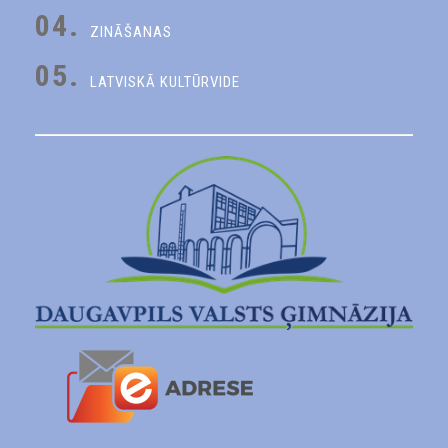
04.
ZINĀŠANAS
05.
LATVISKĀ KULTŪRVIDE