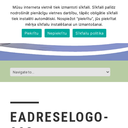
Mūsu interneta vietnē tiek izmantoti sīkfaili. Sīkfaili palīdz
nodrošināt pienācīgu vietnes darbību, tāpēc obligātie sīkfaili
tiek instalēti automātiski. Nospiežot “piekrītu”, jūs piekrītat
mērķa sīkfailu instalēšanai un izmantošanai.
Piekrītu
Nepiekrītu
Sīkfailu politika
EADRESELOGO-