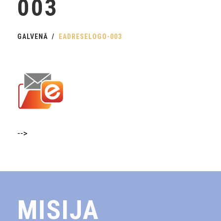
003
GALVENĀ
EADRESELOGO-003
-->
MISIJA