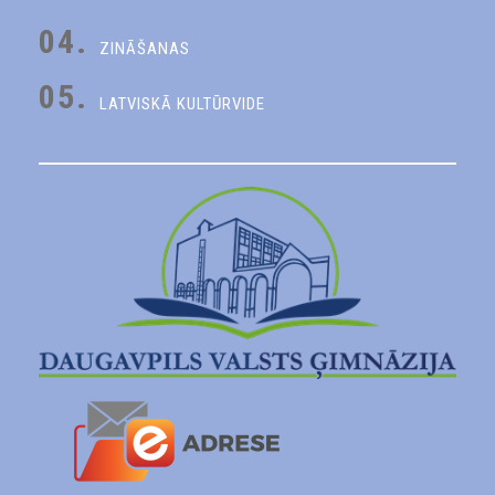
04.
ZINĀŠANAS
05.
LATVISKĀ KULTŪRVIDE