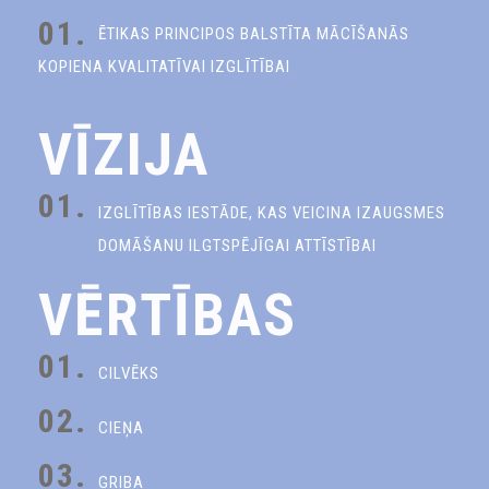
01.
ĒTIKAS PRINCIPOS BALSTĪTA MĀCĪŠANĀS
KOPIENA KVALITATĪVAI IZGLĪTĪBAI
VĪZIJA
01.
IZGLĪTĪBAS IESTĀDE, KAS VEICINA IZAUGSMES
DOMĀŠANU ILGTSPĒJĪGAI ATTĪSTĪBAI
VĒRTĪBAS
01.
CILVĒKS
02.
CIEŅA
03.
GRIBA