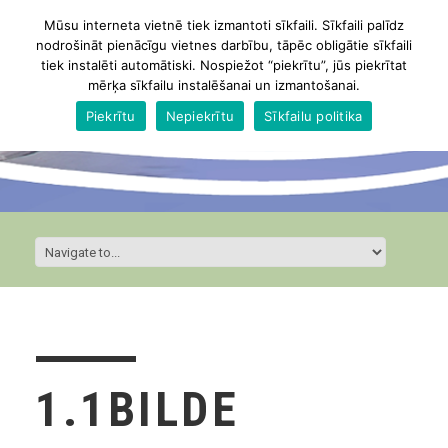
Mūsu interneta vietnē tiek izmantoti sīkfaili. Sīkfaili palīdz
nodrošināt pienācīgu vietnes darbību, tāpēc obligātie sīkfaili
tiek instalēti automātiski. Nospiežot “piekrītu”, jūs piekrītat
mērķa sīkfailu instalēšanai un izmantošanai.
Piekrītu
Nepiekrītu
Sīkfailu politika
1.1BILDE