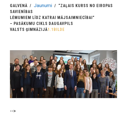
Jaunumi
GALVENĀ
“ZAĻAIS KURSS NO EIROPAS
SAVIENĪBAS
LĒMUMIEM LĪDZ KATRAI MĀJSAIMNIECĪBAI”
– PASĀKUMU CIKLS DAUGAVPILS
VALSTS ĢIMNĀZIJĀ
1.1BILDE
-->