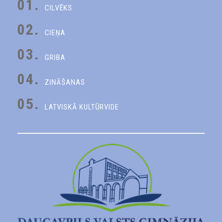
01.
CILVĒKS
02.
CIEŅA
03.
GRIBA
04.
ZINĀŠANAS
05.
LATVISKĀ KULTŪRVIDE