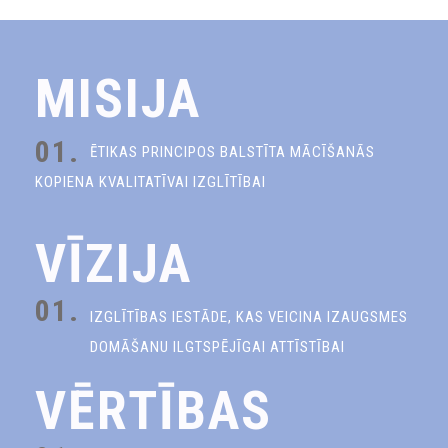
MISIJA
01.
ĒTIKAS PRINCIPOS BALSTĪTA MĀCĪŠANĀS
KOPIENA KVALITATĪVAI IZGLĪTĪBAI
VĪZIJA
01.
IZGLĪTĪBAS IESTĀDE, KAS VEICINA IZAUGSMES
DOMĀŠANU ILGTSPĒJĪGAI ATTĪSTĪBAI
VĒRTĪBAS