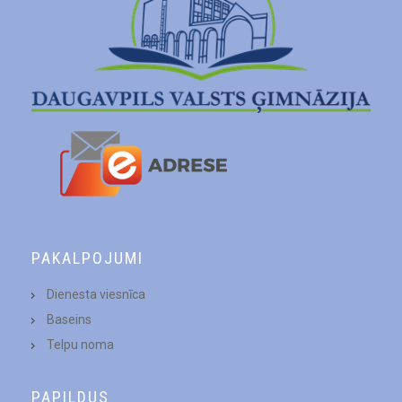
PAKALPOJUMI
Dienesta viesnīca
Baseins
Telpu noma
PAPILDUS