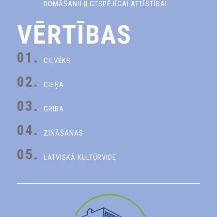
DOMĀŠANU ILGTSPĒJĪGAI ATTĪSTĪBAI
VĒRTĪBAS
01.
CILVĒKS
02.
CIEŅA
03.
GRIBA
04.
ZINĀŠANAS
05.
LATVISKĀ KULTŪRVIDE