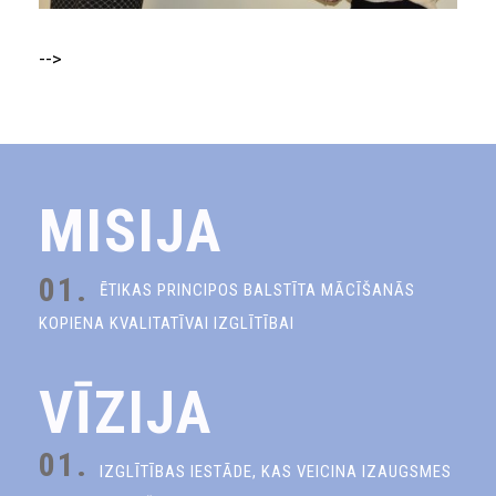
-->
MISIJA
01.
ĒTIKAS PRINCIPOS BALSTĪTA MĀCĪŠANĀS
KOPIENA KVALITATĪVAI IZGLĪTĪBAI
VĪZIJA
01.
IZGLĪTĪBAS IESTĀDE, KAS VEICINA IZAUGSMES