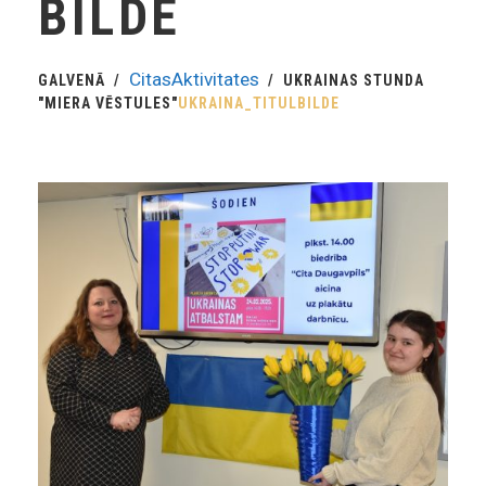
BILDE
CitasAktivitates
GALVENĀ
UKRAINAS STUNDA
"MIERA VĒSTULES"
UKRAINA_TITULBILDE