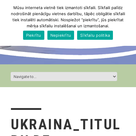
Mūsu interneta vietnē tiek izmantoti sīkfaili. Sīkfaili palīdz
nodrošināt pienācīgu vietnes darbību, tāpēc obligātie sīkfaili
tiek instalēti automātiski. Nospiežot “piekrītu”, jūs piekrītat
mērķa sīkfailu instalēšanai un izmantošanai.
Piekrītu
Nepiekrītu
Sīkfailu politika
UKRAINA_TITUL