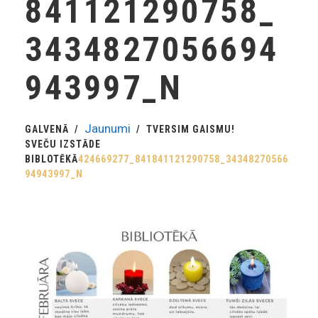
841121290758_
3434827056694
943997_N
Jaunumi
GALVENĀ
TVERSIM GAISMU!
SVEČU IZSTĀDE
BIBLOTĒKĀ
424669277_841841121290758_34348270566
94943997_N