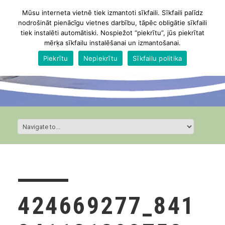
Mūsu interneta vietnē tiek izmantoti sīkfaili. Sīkfaili palīdz
nodrošināt pienācīgu vietnes darbību, tāpēc obligātie sīkfaili
tiek instalēti automātiski. Nospiežot “piekrītu”, jūs piekrītat
mērķa sīkfailu instalēšanai un izmantošanai.
Piekrītu
Nepiekrītu
Sīkfailu politika
424669277_841