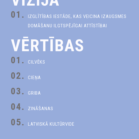
01.
IZGLĪTĪBAS IESTĀDE, KAS VEICINA IZAUGSMES
DOMĀŠANU ILGTSPĒJĪGAI ATTĪSTĪBAI
VĒRTĪBAS
01.
CILVĒKS
02.
CIEŅA
03.
GRIBA
04.
ZINĀŠANAS
05.
LATVISKĀ KULTŪRVIDE