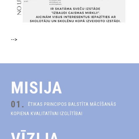
-->
MISIJA
01.
ĒTIKAS PRINCIPOS BALSTĪTA MĀCĪŠANĀS
KOPIENA KVALITATĪVAI IZGLĪTĪBAI
VĪZIJA