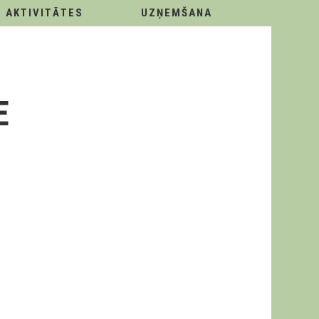
AKTIVITĀTES
UZŅEMŠANA
E