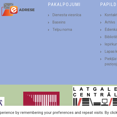
PAKALPOJUMI
PAPIL
Dienesta viesnīca
Kontakt
Baseins
Arhīvs
Telpu noma
Ēdienk
Bibliot
Iepirku
Lapas 
Piekļū
paziņo
erience by remembering your preferences and repeat visits. By clic