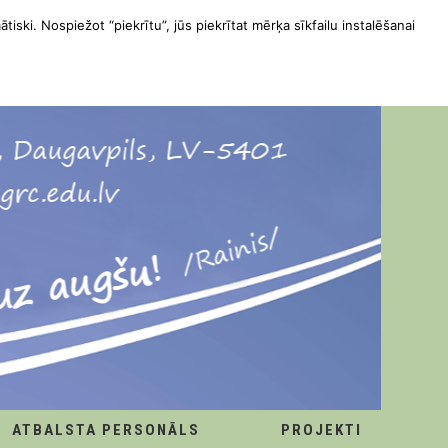
ātiski. Nospiežot “piekrītu”, jūs piekrītat mērķa sīkfailu instalēšanai
ATBALSTA PERSONĀLS
PROJEKTI