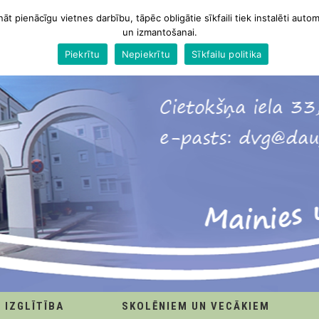
nāt pienācīgu vietnes darbību, tāpēc obligātie sīkfaili tiek instalēti autom
un izmantošanai.
Piekrītu
Nepiekrītu
Sīkfailu politika
IZGLĪTĪBA
SKOLĒNIEM UN VECĀKIEM