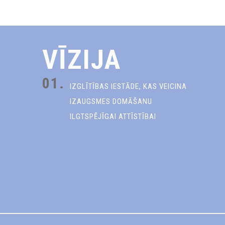
VĪZIJA
01.
IZGLĪTĪBAS IESTĀDE, KAS VEICINA
IZAUGSMES DOMĀŠANU
ILGTSPĒJĪGAI ATTĪSTĪBAI