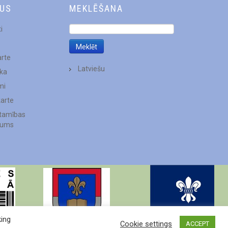
DUS
MEKLĒŠANA
i
arte
Latviešu
ēka
mi
karte
stamības
jums
king
Cookie settings
ACCEPT