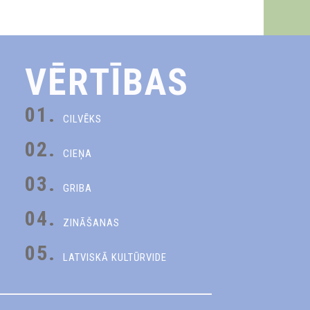
VĒRTĪBAS
01.
CILVĒKS
02.
CIEŅA
03.
GRIBA
04.
ZINĀŠANAS
05.
LATVISKĀ KULTŪRVIDE