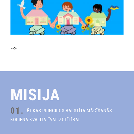
-->
MISIJA
01.
ĒTIKAS PRINCIPOS BALSTĪTA MĀCĪŠANĀS
KOPIENA KVALITATĪVAI IZGLĪTĪBAI