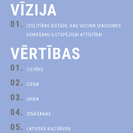
VĪZIJA
01.
IZGLĪTĪBAS IESTĀDE, KAS VEICINA IZAUGSMES
DOMĀŠANU ILGTSPĒJĪGAI ATTĪSTĪBAI
VĒRTĪBAS
01.
CILVĒKS
02.
CIEŅA
03.
GRIBA
04.
ZINĀŠANAS
05.
LATVISKĀ KULTŪRVIDE