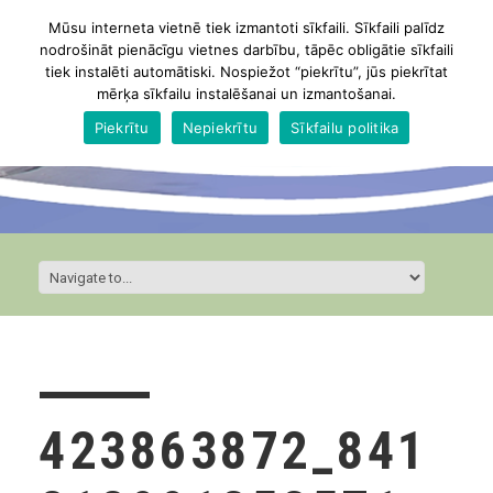
Mūsu interneta vietnē tiek izmantoti sīkfaili. Sīkfaili palīdz
nodrošināt pienācīgu vietnes darbību, tāpēc obligātie sīkfaili
tiek instalēti automātiski. Nospiežot “piekrītu”, jūs piekrītat
mērķa sīkfailu instalēšanai un izmantošanai.
Piekrītu
Nepiekrītu
Sīkfailu politika
423863872_841