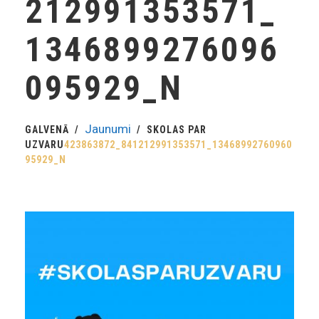
212991353571_
1346899276096
095929_N
Jaunumi
GALVENĀ
SKOLAS PAR
UZVARU
423863872_841212991353571_13468992760960
95929_N