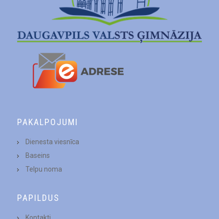
PAKALPOJUMI
Dienesta viesnīca
Baseins
Telpu noma
PAPILDUS
Kontakti