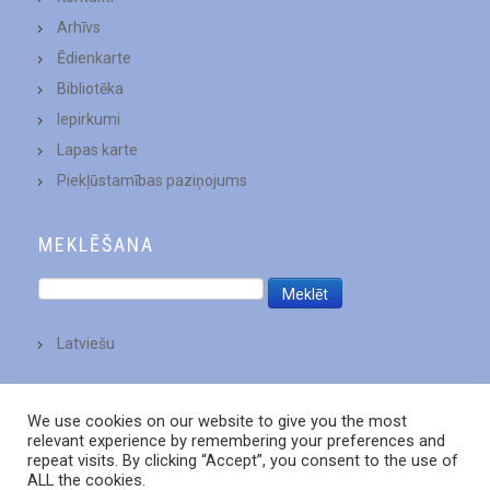
Arhīvs
Ēdienkarte
Bibliotēka
Iepirkumi
Lapas karte
Piekļūstamības paziņojums
MEKLĒŠANA
Latviešu
We use cookies on our website to give you the most
relevant experience by remembering your preferences and
repeat visits. By clicking “Accept”, you consent to the use of
ALL the cookies.