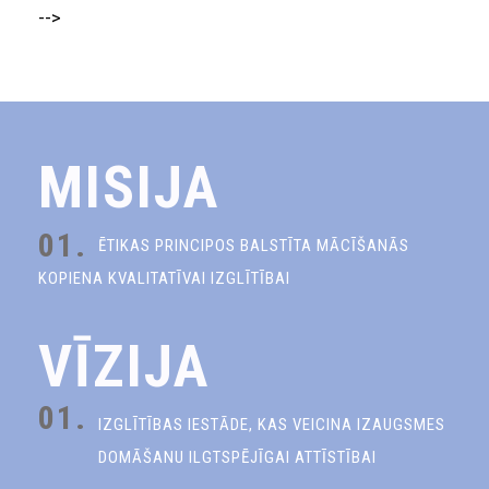
-->
MISIJA
01.
ĒTIKAS PRINCIPOS BALSTĪTA MĀCĪŠANĀS
KOPIENA KVALITATĪVAI IZGLĪTĪBAI
VĪZIJA
01.
IZGLĪTĪBAS IESTĀDE, KAS VEICINA IZAUGSMES
DOMĀŠANU ILGTSPĒJĪGAI ATTĪSTĪBAI