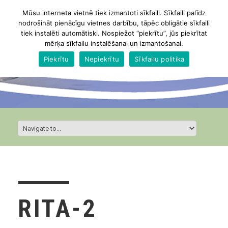
Mūsu interneta vietnē tiek izmantoti sīkfaili. Sīkfaili palīdz
nodrošināt pienācīgu vietnes darbību, tāpēc obligātie sīkfaili
tiek instalēti automātiski. Nospiežot “piekrītu”, jūs piekrītat
mērķa sīkfailu instalēšanai un izmantošanai.
Piekrītu
Nepiekrītu
Sīkfailu politika
RITA-2