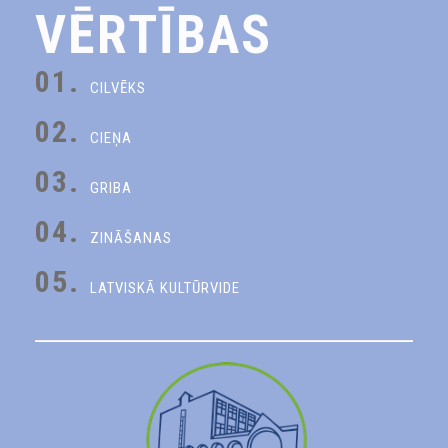
VĒRTĪBAS
01.
CILVĒKS
02.
CIEŅA
03.
GRIBA
04.
ZINĀŠANAS
05.
LATVISKĀ KULTŪRVIDE