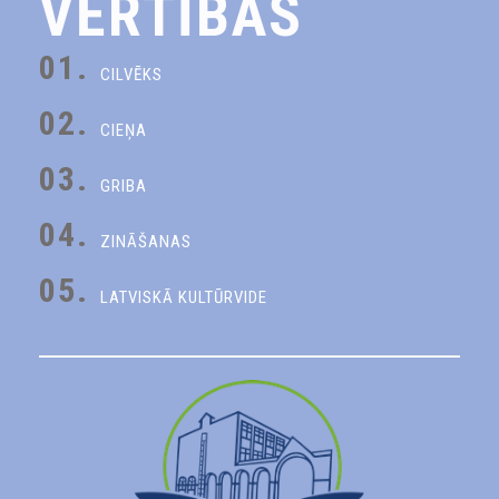
VĒRTĪBAS
01.
CILVĒKS
02.
CIEŅA
03.
GRIBA
04.
ZINĀŠANAS
05.
LATVISKĀ KULTŪRVIDE