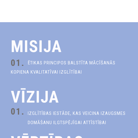
MISIJA
01.
ĒTIKAS PRINCIPOS BALSTĪTA MĀCĪŠANĀS
KOPIENA KVALITATĪVAI IZGLĪTĪBAI
VĪZIJA
01.
IZGLĪTĪBAS IESTĀDE, KAS VEICINA IZAUGSMES
DOMĀŠANU ILGTSPĒJĪGAI ATTĪSTĪBAI