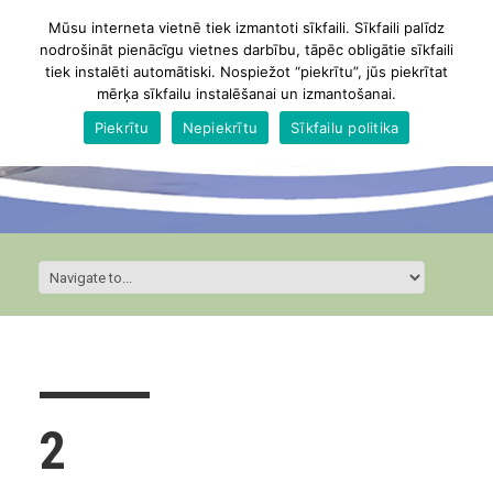
Mūsu interneta vietnē tiek izmantoti sīkfaili. Sīkfaili palīdz
nodrošināt pienācīgu vietnes darbību, tāpēc obligātie sīkfaili
tiek instalēti automātiski. Nospiežot “piekrītu”, jūs piekrītat
mērķa sīkfailu instalēšanai un izmantošanai.
Piekrītu
Nepiekrītu
Sīkfailu politika
2