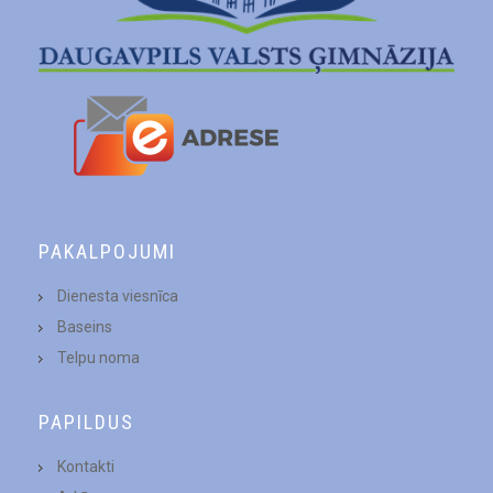
PAKALPOJUMI
Dienesta viesnīca
Baseins
Telpu noma
PAPILDUS
Kontakti