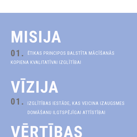
MISIJA
01.
ĒTIKAS PRINCIPOS BALSTĪTA MĀCĪŠANĀS
KOPIENA KVALITATĪVAI IZGLĪTĪBAI
VĪZIJA
01.
IZGLĪTĪBAS IESTĀDE, KAS VEICINA IZAUGSMES
DOMĀŠANU ILGTSPĒJĪGAI ATTĪSTĪBAI
VĒRTĪBAS