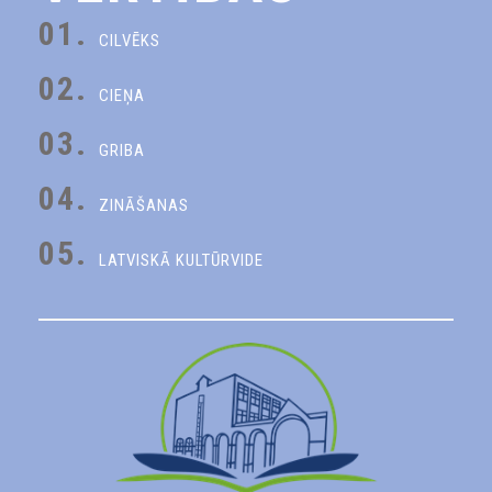
01.
CILVĒKS
02.
CIEŅA
03.
GRIBA
04.
ZINĀŠANAS
05.
LATVISKĀ KULTŪRVIDE