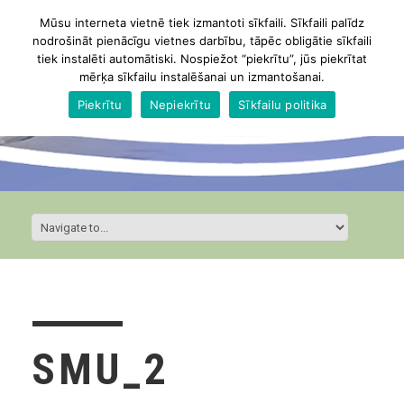
Mūsu interneta vietnē tiek izmantoti sīkfaili. Sīkfaili palīdz
nodrošināt pienācīgu vietnes darbību, tāpēc obligātie sīkfaili
tiek instalēti automātiski. Nospiežot “piekrītu”, jūs piekrītat
mērķa sīkfailu instalēšanai un izmantošanai.
Piekrītu
Nepiekrītu
Sīkfailu politika
SMU_2