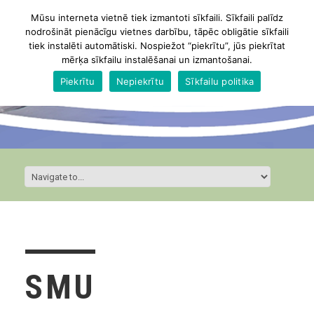
Mūsu interneta vietnē tiek izmantoti sīkfaili. Sīkfaili palīdz
nodrošināt pienācīgu vietnes darbību, tāpēc obligātie sīkfaili
tiek instalēti automātiski. Nospiežot “piekrītu”, jūs piekrītat
mērķa sīkfailu instalēšanai un izmantošanai.
Piekrītu
Nepiekrītu
Sīkfailu politika
SMU