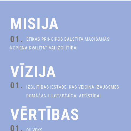
MISIJA
01.
ĒTIKAS PRINCIPOS BALSTĪTA MĀCĪŠANĀS
KOPIENA KVALITATĪVAI IZGLĪTĪBAI
VĪZIJA
01.
IZGLĪTĪBAS IESTĀDE, KAS VEICINA IZAUGSMES
DOMĀŠANU ILGTSPĒJĪGAI ATTĪSTĪBAI
VĒRTĪBAS
01.
CILVĒKS