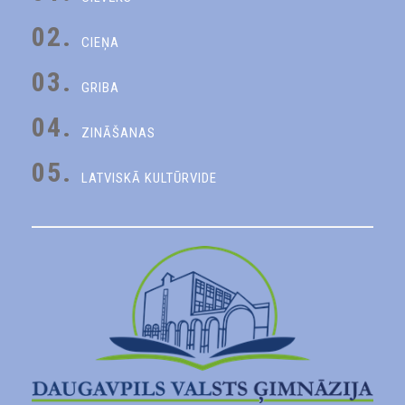
02.
CIEŅA
03.
GRIBA
04.
ZINĀŠANAS
05.
LATVISKĀ KULTŪRVIDE