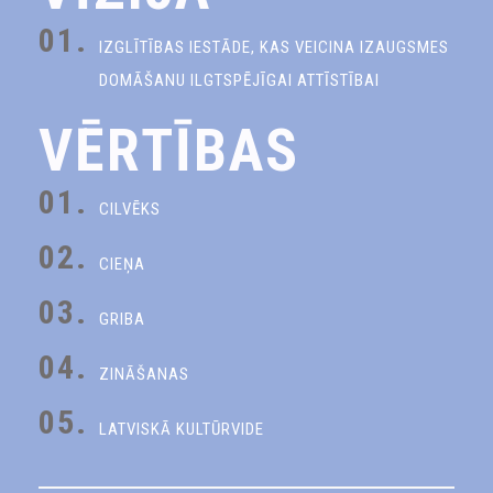
01.
IZGLĪTĪBAS IESTĀDE, KAS VEICINA IZAUGSMES
DOMĀŠANU ILGTSPĒJĪGAI ATTĪSTĪBAI
VĒRTĪBAS
01.
CILVĒKS
02.
CIEŅA
03.
GRIBA
04.
ZINĀŠANAS
05.
LATVISKĀ KULTŪRVIDE