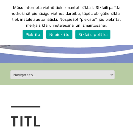
Mūsu interneta vietnē tiek izmantoti sīkfaili. Sīkfaili palīdz
nodrošināt pienācīgu vietnes darbību, tāpēc obligātie sīkfaili
tiek instalēti automātiski. Nospiežot “piekrītu”, jūs piekrītat
mērķa sīkfailu instalēšanai un izmantošanai.
Piekrītu
Nepiekrītu
Sīkfailu politika
TITL