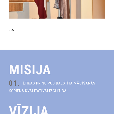
-->
MISIJA
01.
ĒTIKAS PRINCIPOS BALSTĪTA MĀCĪŠANĀS
KOPIENA KVALITATĪVAI IZGLĪTĪBAI
VĪZIJA