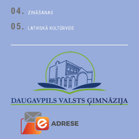
04.
ZINĀŠANAS
05.
LATVISKĀ KULTŪRVIDE