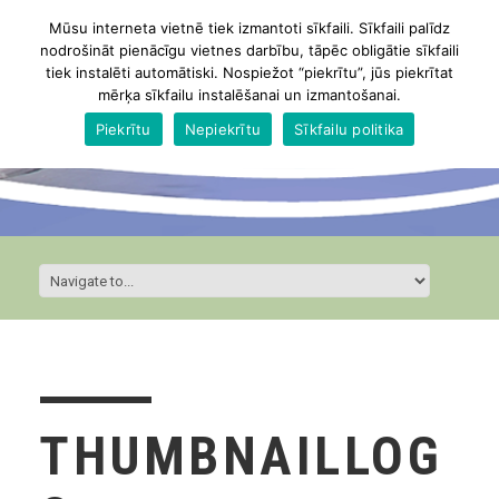
Mūsu interneta vietnē tiek izmantoti sīkfaili. Sīkfaili palīdz
nodrošināt pienācīgu vietnes darbību, tāpēc obligātie sīkfaili
tiek instalēti automātiski. Nospiežot “piekrītu”, jūs piekrītat
mērķa sīkfailu instalēšanai un izmantošanai.
Piekrītu
Nepiekrītu
Sīkfailu politika
THUMBNAILLOG