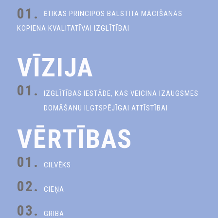
01.
ĒTIKAS PRINCIPOS BALSTĪTA MĀCĪŠANĀS
KOPIENA KVALITATĪVAI IZGLĪTĪBAI
VĪZIJA
01.
IZGLĪTĪBAS IESTĀDE, KAS VEICINA IZAUGSMES
DOMĀŠANU ILGTSPĒJĪGAI ATTĪSTĪBAI
VĒRTĪBAS
01.
CILVĒKS
02.
CIEŅA
03.
GRIBA