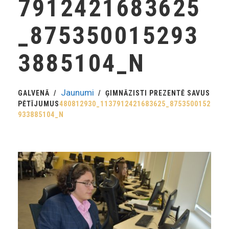
7912421683625
_875350015293
3885104_N
Jaunumi
GALVENĀ
ĢIMNĀZISTI PREZENTĒ SAVUS
PĒTĪJUMUS
480812930_1137912421683625_8753500152
933885104_N