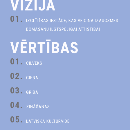
VĪZIJA
01.
IZGLĪTĪBAS IESTĀDE, KAS VEICINA IZAUGSMES
DOMĀŠANU ILGTSPĒJĪGAI ATTĪSTĪBAI
VĒRTĪBAS
01.
CILVĒKS
02.
CIEŅA
03.
GRIBA
04.
ZINĀŠANAS
05.
LATVISKĀ KULTŪRVIDE