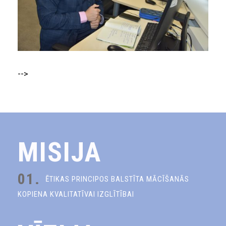
-->
MISIJA
01.
ĒTIKAS PRINCIPOS BALSTĪTA MĀCĪŠANĀS
KOPIENA KVALITATĪVAI IZGLĪTĪBAI