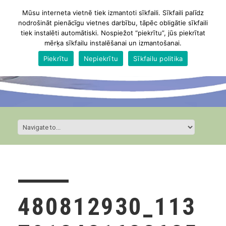
Mūsu interneta vietnē tiek izmantoti sīkfaili. Sīkfaili palīdz
nodrošināt pienācīgu vietnes darbību, tāpēc obligātie sīkfaili
tiek instalēti automātiski. Nospiežot “piekrītu”, jūs piekrītat
mērķa sīkfailu instalēšanai un izmantošanai.
Piekrītu
Nepiekrītu
Sīkfailu politika
480812930_113