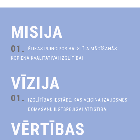
MISIJA
01.
ĒTIKAS PRINCIPOS BALSTĪTA MĀCĪŠANĀS
KOPIENA KVALITATĪVAI IZGLĪTĪBAI
VĪZIJA
01.
IZGLĪTĪBAS IESTĀDE, KAS VEICINA IZAUGSMES
DOMĀŠANU ILGTSPĒJĪGAI ATTĪSTĪBAI
VĒRTĪBAS