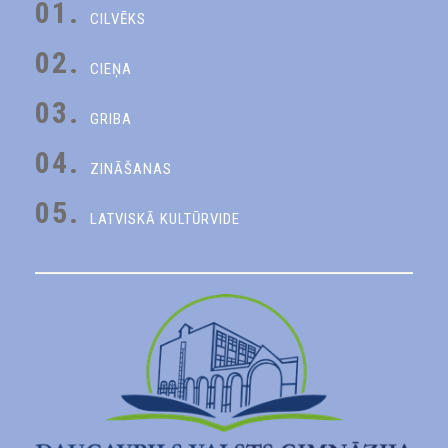
01.
CILVĒKS
02.
CIEŅA
03.
GRIBA
04.
ZINĀŠANAS
05.
LATVISKĀ KULTŪRVIDE