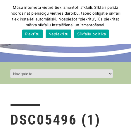
Mūsu interneta vietnē tiek izmantoti sīkfaili. Sīkfaili palīdz
nodrošināt pienācīgu vietnes darbību, tāpēc obligātie sīkfaili
tiek instalēti automātiski. Nospiežot “piekrītu”, jūs piekrītat
mērķa sīkfailu instalēšanai un izmantošanai.
Piekrītu
Nepiekrītu
Sīkfailu politika
DSC05496 (1)