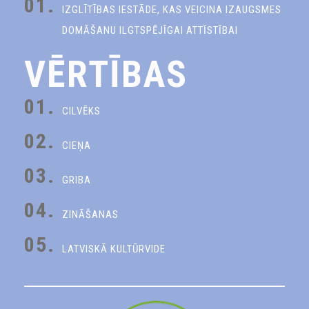
01.
IZGLĪTĪBAS IESTĀDE, KAS VEICINA IZAUGSMES
DOMĀŠANU ILGTSPĒJĪGAI ATTĪSTĪBAI
VĒRTĪBAS
01.
CILVĒKS
02.
CIEŅA
03.
GRIBA
04.
ZINĀŠANAS
05.
LATVISKĀ KULTŪRVIDE