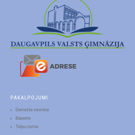
PAKALPOJUMI
Dienesta viesnīca
Baseins
Telpu noma