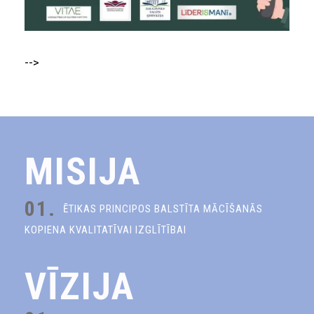
-->
MISIJA
01.
ĒTIKAS PRINCIPOS BALSTĪTA MĀCĪŠANĀS
KOPIENA KVALITATĪVAI IZGLĪTĪBAI
VĪZIJA