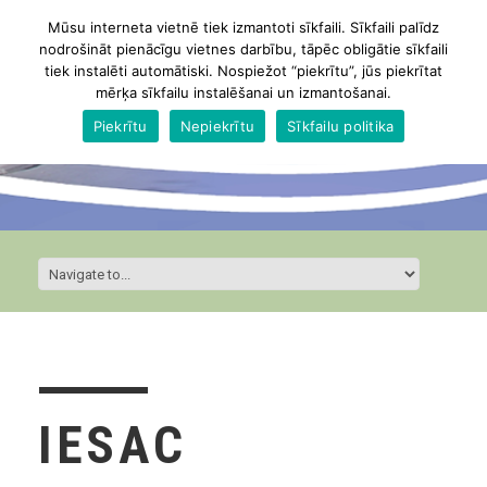
Mūsu interneta vietnē tiek izmantoti sīkfaili. Sīkfaili palīdz
nodrošināt pienācīgu vietnes darbību, tāpēc obligātie sīkfaili
tiek instalēti automātiski. Nospiežot “piekrītu”, jūs piekrītat
mērķa sīkfailu instalēšanai un izmantošanai.
Piekrītu
Nepiekrītu
Sīkfailu politika
IESAC