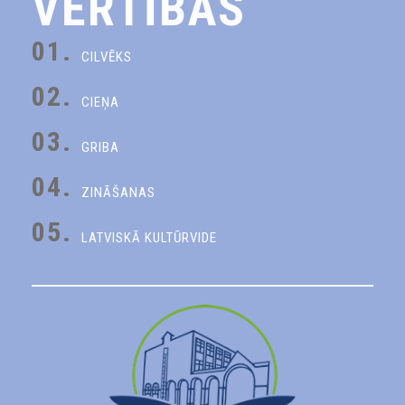
VĒRTĪBAS
01.
CILVĒKS
02.
CIEŅA
03.
GRIBA
04.
ZINĀŠANAS
05.
LATVISKĀ KULTŪRVIDE