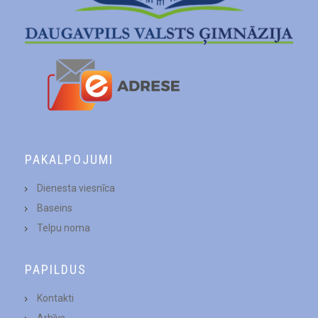
PAKALPOJUMI
Dienesta viesnīca
Baseins
Telpu noma
PAPILDUS
Kontakti