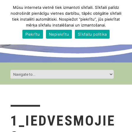
Mūsu interneta vietnē tiek izmantoti sīkfaili. Sīkfaili palīdz
nodrošināt pienācīgu vietnes darbību, tāpēc obligātie sīkfaili
tiek instalēti automātiski. Nospiežot “piekrītu”, jūs piekrītat
mērķa sīkfailu instalēšanai un izmantošanai.
Piekrītu
Nepiekrītu
Sīkfailu politika
1_IEDVESMOJIE