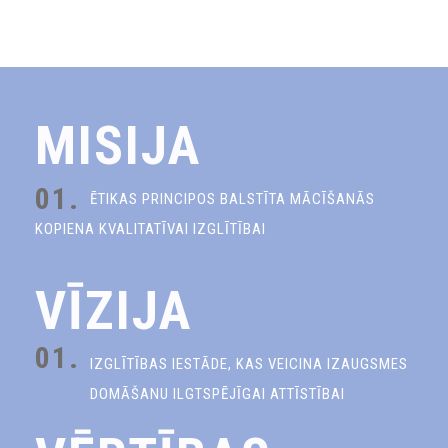
MISIJA
01.
ĒTIKAS PRINCIPOS BALSTĪTA MĀCĪŠANĀS
KOPIENA KVALITATĪVAI IZGLĪTĪBAI
VĪZIJA
01.
IZGLĪTĪBAS IESTĀDE, KAS VEICINA IZAUGSMES
DOMĀŠANU ILGTSPĒJĪGAI ATTĪSTĪBAI