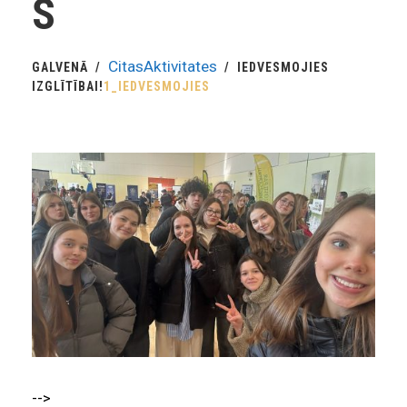
S
CitasAktivitates
GALVENĀ
IEDVESMOJIES
IZGLĪTĪBAI!
1_IEDVESMOJIES
-->