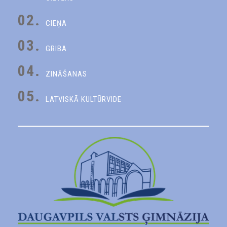
02.
CIEŅA
03.
GRIBA
04.
ZINĀŠANAS
05.
LATVISKĀ KULTŪRVIDE