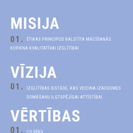
MISIJA
01.
ĒTIKAS PRINCIPOS BALSTĪTA MĀCĪŠANĀS
KOPIENA KVALITATĪVAI IZGLĪTĪBAI
VĪZIJA
01.
IZGLĪTĪBAS IESTĀDE, KAS VEICINA IZAUGSMES
DOMĀŠANU ILGTSPĒJĪGAI ATTĪSTĪBAI
VĒRTĪBAS
01.
CILVĒKS