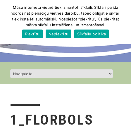
Mūsu interneta vietnē tiek izmantoti sīkfaili. Sīkfaili palīdz
nodrošināt pienācīgu vietnes darbību, tāpēc obligātie sīkfaili
tiek instalēti automātiski. Nospiežot “piekrītu”, jūs piekrītat
mērķa sīkfailu instalēšanai un izmantošanai.
Piekrītu
Nepiekrītu
Sīkfailu politika
1_FLORBOLS