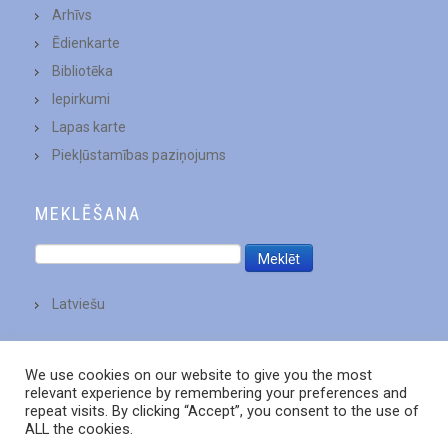
Arhīvs
Ēdienkarte
Bibliotēka
Iepirkumi
Lapas karte
Piekļūstamības paziņojums
MEKLĒŠANA
Latviešu
We use cookies on our website to give you the most
relevant experience by remembering your preferences and
repeat visits. By clicking “Accept”, you consent to the use of
ALL the cookies.