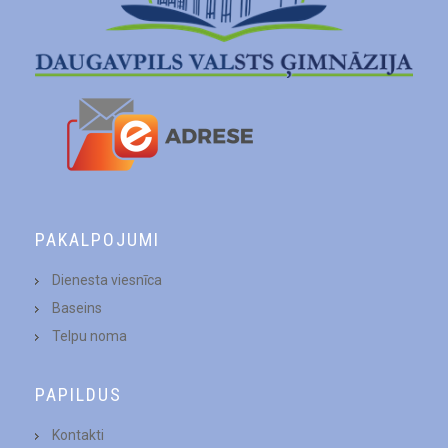
PAKALPOJUMI
Dienesta viesnīca
Baseins
Telpu noma
PAPILDUS
Kontakti