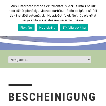
Mūsu interneta vietnē tiek izmantoti sīkfaili. Sīkfaili palīdz
nodrošināt pienācīgu vietnes darbību, tāpēc obligātie sīkfaili
tiek instalēti automātiski. Nospiežot “piekrītu”, jūs piekrītat
mērķa sīkfailu instalēšanai un izmantošanai.
Piekrītu
Nepiekrītu
Sīkfailu politika
BESCHEINIGUNG