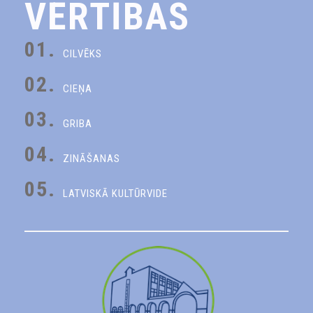
VĒRTĪBAS
01.
CILVĒKS
02.
CIEŅA
03.
GRIBA
04.
ZINĀŠANAS
05.
LATVISKĀ KULTŪRVIDE