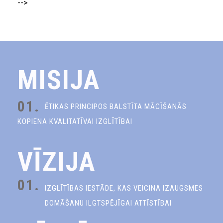
-->
MISIJA
01.
ĒTIKAS PRINCIPOS BALSTĪTA MĀCĪŠANĀS
KOPIENA KVALITATĪVAI IZGLĪTĪBAI
VĪZIJA
01.
IZGLĪTĪBAS IESTĀDE, KAS VEICINA IZAUGSMES
DOMĀŠANU ILGTSPĒJĪGAI ATTĪSTĪBAI