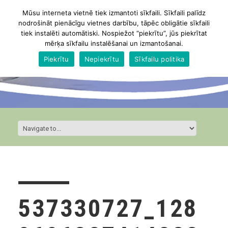
Mūsu interneta vietnē tiek izmantoti sīkfaili. Sīkfaili palīdz
nodrošināt pienācīgu vietnes darbību, tāpēc obligātie sīkfaili
tiek instalēti automātiski. Nospiežot “piekrītu”, jūs piekrītat
mērķa sīkfailu instalēšanai un izmantošanai.
Piekrītu
Nepiekrītu
Sīkfailu politika
537330727_128