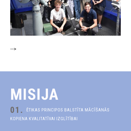
-->
MISIJA
01.
ĒTIKAS PRINCIPOS BALSTĪTA MĀCĪŠANĀS
KOPIENA KVALITATĪVAI IZGLĪTĪBAI