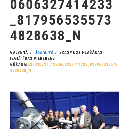
0606327414233
_817956535573
4828638_N
Jaunumi
GALVENĀ
ERASMUS+ PLAŠĀKAS
IZGLĪTĪBAS PIEREDZES
GŪŠANAI
537330727_1280606327414233_817956535573
4828638_N