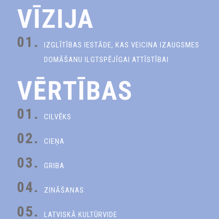
VĪZIJA
01.
IZGLĪTĪBAS IESTĀDE, KAS VEICINA IZAUGSMES
DOMĀŠANU ILGTSPĒJĪGAI ATTĪSTĪBAI
VĒRTĪBAS
01.
CILVĒKS
02.
CIEŅA
03.
GRIBA
04.
ZINĀŠANAS
05.
LATVISKĀ KULTŪRVIDE