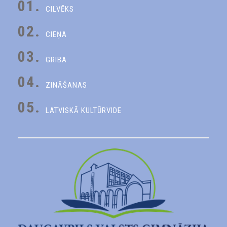
01.
CILVĒKS
02.
CIEŅA
03.
GRIBA
04.
ZINĀŠANAS
05.
LATVISKĀ KULTŪRVIDE