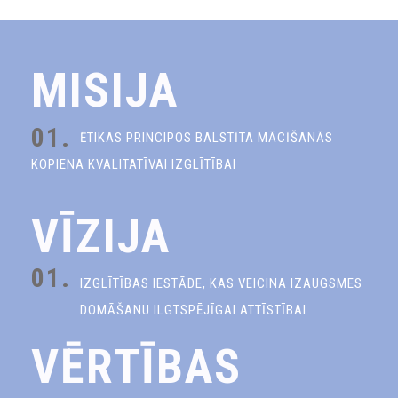
MISIJA
01.
ĒTIKAS PRINCIPOS BALSTĪTA MĀCĪŠANĀS
KOPIENA KVALITATĪVAI IZGLĪTĪBAI
VĪZIJA
01.
IZGLĪTĪBAS IESTĀDE, KAS VEICINA IZAUGSMES
DOMĀŠANU ILGTSPĒJĪGAI ATTĪSTĪBAI
VĒRTĪBAS