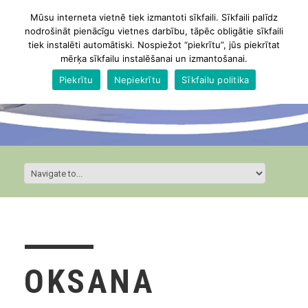
Mūsu interneta vietnē tiek izmantoti sīkfaili. Sīkfaili palīdz
nodrošināt pienācīgu vietnes darbību, tāpēc obligātie sīkfaili
tiek instalēti automātiski. Nospiežot “piekrītu”, jūs piekrītat
mērķa sīkfailu instalēšanai un izmantošanai.
Piekrītu
Nepiekrītu
Sīkfailu politika
OKSANA