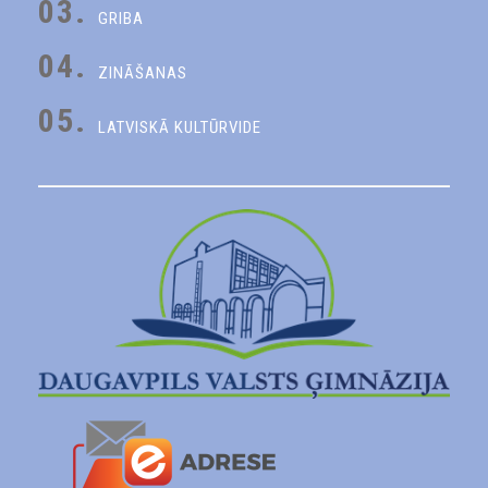
03.
GRIBA
04.
ZINĀŠANAS
05.
LATVISKĀ KULTŪRVIDE