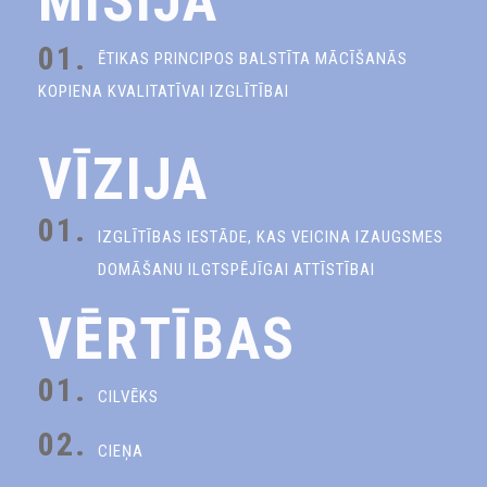
MISIJA
01.
ĒTIKAS PRINCIPOS BALSTĪTA MĀCĪŠANĀS
KOPIENA KVALITATĪVAI IZGLĪTĪBAI
VĪZIJA
01.
IZGLĪTĪBAS IESTĀDE, KAS VEICINA IZAUGSMES
DOMĀŠANU ILGTSPĒJĪGAI ATTĪSTĪBAI
VĒRTĪBAS
01.
CILVĒKS
02.
CIEŅA