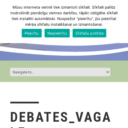
Mūsu interneta vietnē tiek izmantoti sīkfaili. Sīkfaili palīdz
nodrošināt pienācīgu vietnes darbību, tāpēc obligātie sīkfaili
tiek instalēti automātiski. Nospiežot “piekrītu”, jūs piekrītat
mērķa sīkfailu instalēšanai un izmantošanai.
Piekrītu
Nepiekrītu
Sīkfailu politika
DEBATES_VAGA