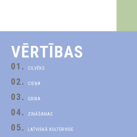
VĒRTĪBAS
01.
CILVĒKS
02.
CIEŅA
03.
GRIBA
04.
ZINĀŠANAS
05.
LATVISKĀ KULTŪRVIDE