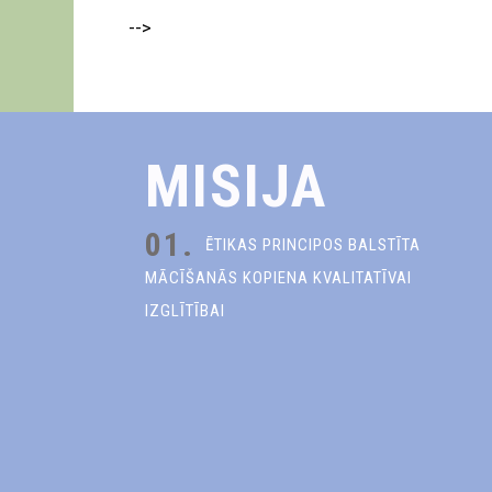
-->
MISIJA
01.
ĒTIKAS PRINCIPOS BALSTĪTA
MĀCĪŠANĀS KOPIENA KVALITATĪVAI
IZGLĪTĪBAI