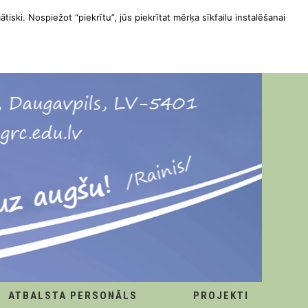
ātiski. Nospiežot “piekrītu”, jūs piekrītat mērķa sīkfailu instalēšanai
ATBALSTA PERSONĀLS
PROJEKTI