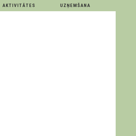
AKTIVITĀTES
UZŅEMŠANA