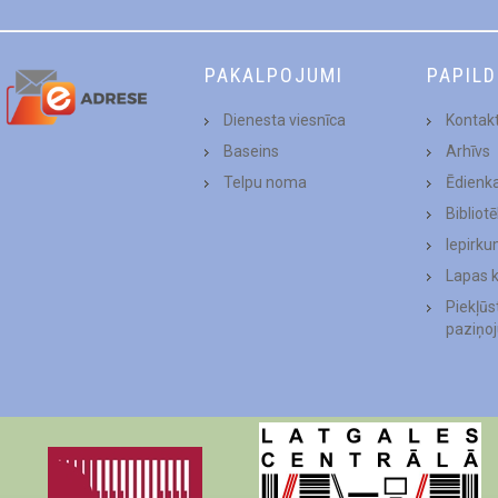
PAKALPOJUMI
PAPIL
Dienesta viesnīca
Kontakt
Baseins
Arhīvs
Telpu noma
Ēdienk
Bibliot
Iepirku
Lapas 
Piekļū
paziņo