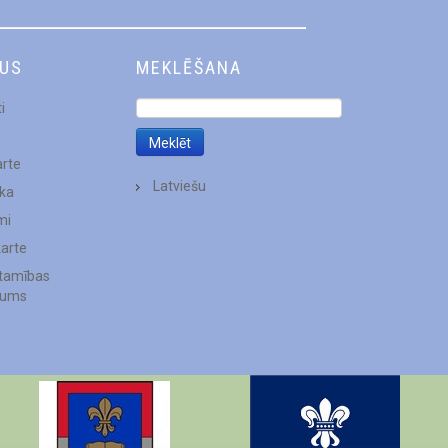
DUS
MEKLĒŠANA
i
arte
Latviešu
ēka
mi
karte
stamības
jums