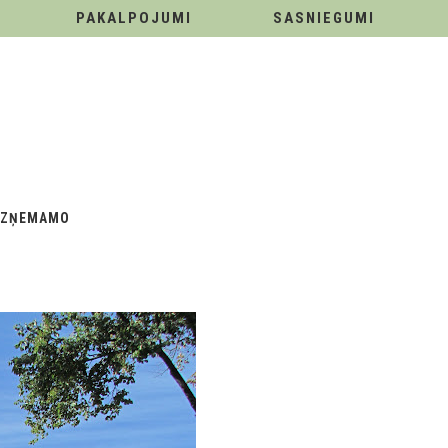
PAKALPOJUMI
SASNIEGUMI
Ē UZŅEMAMO