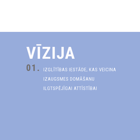
VĪZIJA
01.
IZGLĪTĪBAS IESTĀDE, KAS VEICINA
IZAUGSMES DOMĀŠANU
ILGTSPĒJĪGAI ATTĪSTĪBAI