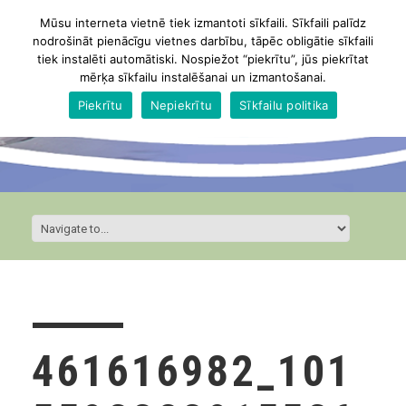
Mūsu interneta vietnē tiek izmantoti sīkfaili. Sīkfaili palīdz
nodrošināt pienācīgu vietnes darbību, tāpēc obligātie sīkfaili
tiek instalēti automātiski. Nospiežot “piekrītu”, jūs piekrītat
mērķa sīkfailu instalēšanai un izmantošanai.
Piekrītu
Nepiekrītu
Sīkfailu politika
461616982_101