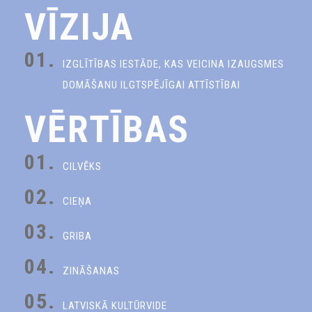
VĪZIJA
01.
IZGLĪTĪBAS IESTĀDE, KAS VEICINA IZAUGSMES
DOMĀŠANU ILGTSPĒJĪGAI ATTĪSTĪBAI
VĒRTĪBAS
01.
CILVĒKS
02.
CIEŅA
03.
GRIBA
04.
ZINĀŠANAS
05.
LATVISKĀ KULTŪRVIDE