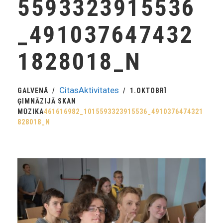
5593323915536
_491037647432
1828018_N
CitasAktivitates
GALVENĀ
1.OKTOBRĪ
ĢIMNĀZIJĀ SKAN
MŪZIKA
461616982_1015593323915536_4910376474321
828018_N