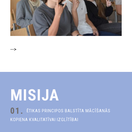
-->
MISIJA
01.
ĒTIKAS PRINCIPOS BALSTĪTA MĀCĪŠANĀS
KOPIENA KVALITATĪVAI IZGLĪTĪBAI