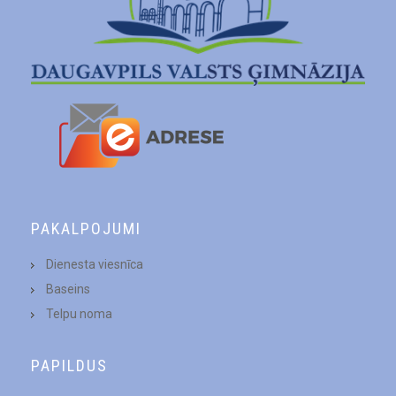
PAKALPOJUMI
Dienesta viesnīca
Baseins
Telpu noma
PAPILDUS