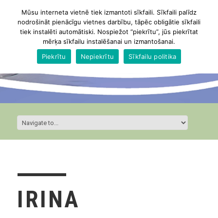
Mūsu interneta vietnē tiek izmantoti sīkfaili. Sīkfaili palīdz
nodrošināt pienācīgu vietnes darbību, tāpēc obligātie sīkfaili
tiek instalēti automātiski. Nospiežot “piekrītu”, jūs piekrītat
mērķa sīkfailu instalēšanai un izmantošanai.
Piekrītu
Nepiekrītu
Sīkfailu politika
IRINA