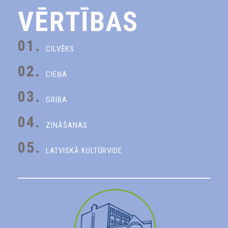
VĒRTĪBAS
01.
CILVĒKS
02.
CIEŅA
03.
GRIBA
04.
ZINĀŠANAS
05.
LATVISKĀ KULTŪRVIDE