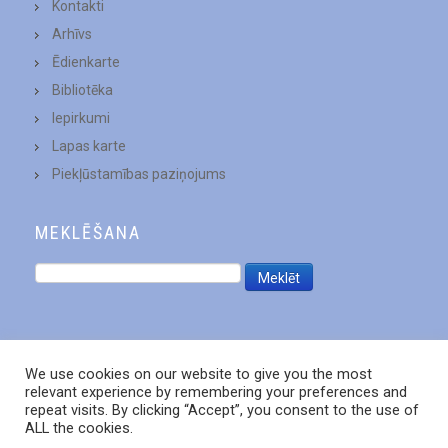
Kontakti
Arhīvs
Ēdienkarte
Bibliotēka
Iepirkumi
Lapas karte
Piekļūstamības paziņojums
MEKLĒŠANA
We use cookies on our website to give you the most
relevant experience by remembering your preferences and
repeat visits. By clicking “Accept”, you consent to the use of
ALL the cookies.