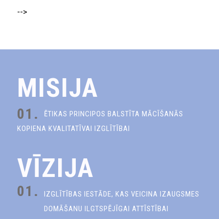
-->
MISIJA
01.
ĒTIKAS PRINCIPOS BALSTĪTA MĀCĪŠANĀS
KOPIENA KVALITATĪVAI IZGLĪTĪBAI
VĪZIJA
01.
IZGLĪTĪBAS IESTĀDE, KAS VEICINA IZAUGSMES
DOMĀŠANU ILGTSPĒJĪGAI ATTĪSTĪBAI